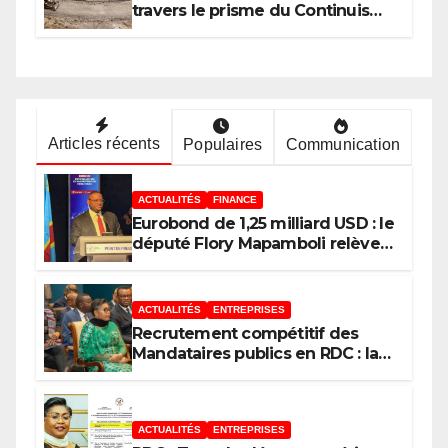
travers le prisme du Continuisme
: de l’économie de l’extraction à
l’économie de la continuité
Articles récents
Populaires
Communication
ACTUALITÉS
FINANCE
Eurobond de 1,25 milliard USD : le
député Flory Mapamboli relève 4
paradoxes sur cet endettement
du Gouvernement
ACTUALITÉS
ENTREPRISES
Recrutement compétitif des
Mandataires publics en RDC : la
fausse révolution de la
transparence
ACTUALITÉS
ENTREPRISES