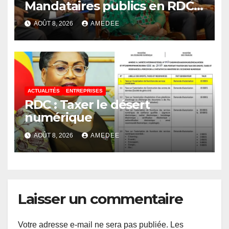
Mandataires publics en RDC :
la fausse révolution de la
AOÛT 8, 2026
AMEDEE
transparence
ACTUALITÉS
ENTREPRISES
RDC : Taxer le désert
numérique
AOÛT 8, 2026
AMEDEE
Laisser un commentaire
Votre adresse e-mail ne sera pas publiée.
Les