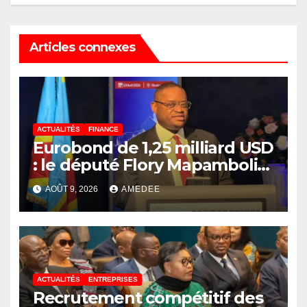
Articles connexes
ACTUALITÉS
FINANCE
Eurobond de 1,25 milliard USD
: le député Flory Mapamboli
relève 4 paradoxes sur cet
AOÛT 9, 2026
AMEDEE
endettement du
Gouvernement
ACTUALITÉS
ENTREPRISES
Recrutement compétitif des