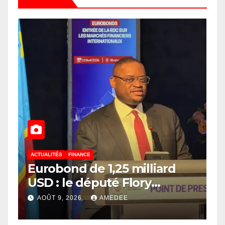
ACTUALITÉS
FINANCE
Eurobond de 1,25 milliard
USD : le député Flory
Mapamboli relève 4
AOÛT 9, 2026
AMEDEE
paradoxes sur cet
endettement du