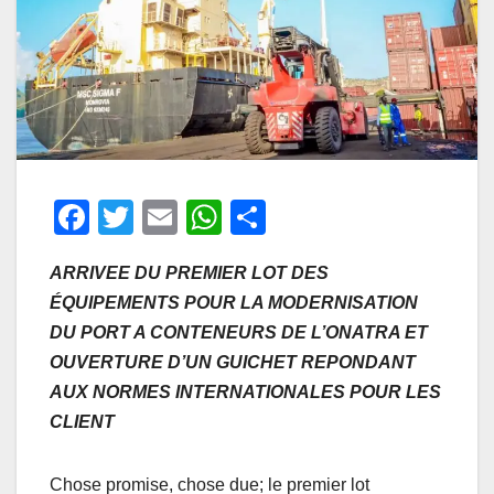
F
T
E
W
P
a
wi
m
h
ar
ARRIVEE DU PREMIER LOT DES
c
tt
ail
at
ta
ÉQUIPEMENTS POUR LA MODERNISATION
e
er
s
g
DU PORT A CONTENEURS DE L’ONATRA ET
b
A
er
OUVERTURE D’UN GUICHET REPONDANT
o
p
AUX NORMES INTERNATIONALES POUR LES
o
p
CLIENT
k
Chose promise, chose due; le premier lot