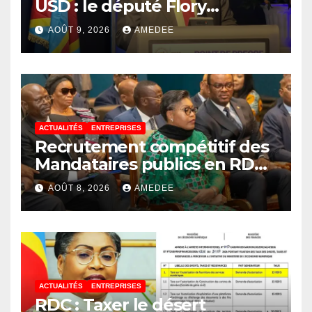
USD : le député Flory
Mapamboli relève 4
AOÛT 9, 2026
AMEDEE
paradoxes sur cet
endettement du
Gouvernement
ACTUALITÉS
ENTREPRISES
Recrutement compétitif des
Mandataires publics en RDC :
la fausse révolution de la
AOÛT 8, 2026
AMEDEE
transparence
ACTUALITÉS
ENTREPRISES
RDC : Taxer le désert