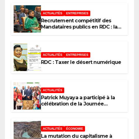
Gouvernement
ACTUALITÉS
ENTREPRISES
Recrutement compétitif des
Mandataires publics en RDC : la
fausse révolution de la
transparence
ACTUALITÉS
ENTREPRISES
RDC : Taxer le désert numérique
ACTUALITÉS
Patrick Muyaya a participé à la
célébration de la Journée
nationale de la Presse
congolaise organisée par la
Tribune des Femmes de Médias
et l’Union Nationale des
ACTUALITÉS
ÉCONOMIE
Caméramans du Congo
La mutation du capitalisme à