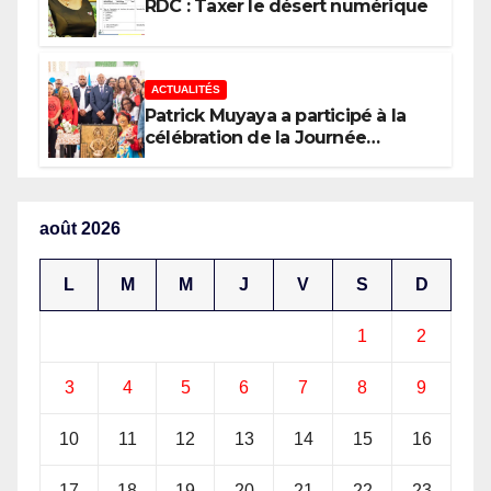
RDC : Taxer le désert numérique
ACTUALITÉS
Patrick Muyaya a participé à la
célébration de la Journée
nationale de la Presse
congolaise organisée par la
Tribune des Femmes de Médias
et l’Union Nationale des
août 2026
Caméramans du Congo
L
M
M
J
V
S
D
1
2
3
4
5
6
7
8
9
10
11
12
13
14
15
16
17
18
19
20
21
22
23