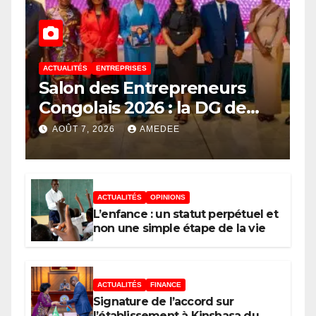
ACTUALITÉS
ENTREPRISES
Salon des Entrepreneurs
Congolais 2026 : la DG de
l’ANAPI Rachel PUNGU
AOÛT 7, 2026
AMEDEE
mobilise les investisseurs
autour de l’ambition d’une
RDC, destination phare de
ACTUALITÉS
OPINIONS
l’investissement en Afrique
L’enfance : un statut perpétuel et
non une simple étape de la vie
ACTUALITÉS
FINANCE
Signature de l’accord sur
l’établissement à Kinshasa du