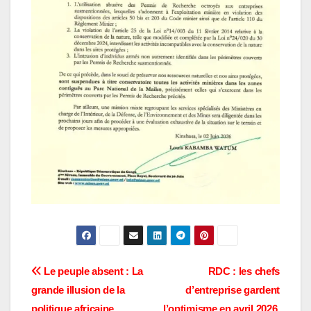
Navigation
Le peuple absent : La
RDC : les chefs
grande illusion de la
d’entreprise gardent
de
politique africaine
l’optimisme en avril 2026,