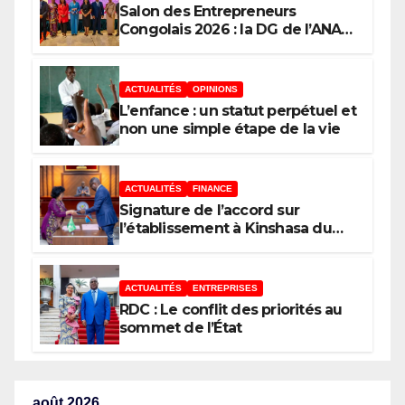
Salon des Entrepreneurs
Congolais 2026 : la DG de l’ANAPI
Rachel PUNGU mobilise les
investisseurs autour de
l’ambition d’une RDC, destination
ACTUALITÉS
OPINIONS
phare de l’investissement en
L’enfance : un statut perpétuel et
Afrique
non une simple étape de la vie
ACTUALITÉS
FINANCE
Signature de l’accord sur
l’établissement à Kinshasa du
bureau-pays de l’Agence de
développement de l’Union
africaine–Nouveau Partenariat
ACTUALITÉS
ENTREPRISES
pour le développement de
RDC : Le conflit des priorités au
l’Afrique (AUDA-NEPAD)
sommet de l’État
août 2026