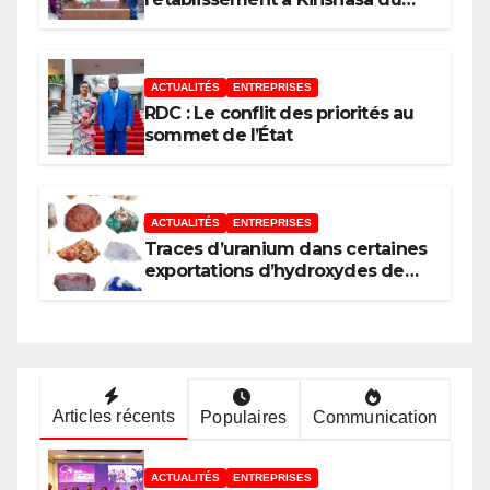
bureau-pays de l’Agence de
développement de l’Union
africaine–Nouveau Partenariat
pour le développement de
ACTUALITÉS
ENTREPRISES
l’Afrique (AUDA-NEPAD)
RDC : Le conflit des priorités au
sommet de l’État
ACTUALITÉS
ENTREPRISES
Traces d’uranium dans certaines
exportations d’hydroxydes de
cobalt : Mise au point du
Gouvernement
Articles récents
Populaires
Communication
ACTUALITÉS
ENTREPRISES