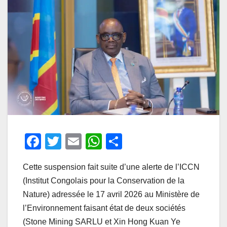
F
T
E
W
P
a
wi
m
h
ar
Cette suspension fait suite d’une alerte de l’ICCN
c
tt
ail
at
ta
(Institut Congolais pour la Conservation de la
e
er
s
g
Nature) adressée le 17 avril 2026 au Ministère de
b
A
er
l’Environnement faisant état de deux sociétés
o
p
(Stone Mining SARLU et Xin Hong Kuan Ye