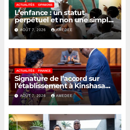
ACTUALITÉS
OPINIONS
L’enfance : un statut
perpétuel et non une simple
étape de la vie
AOÛT 7, 2026
AMEDEE
ACTUALITÉS
FINANCE
Signature de l’accord sur
l’établissement à Kinshasa
du bureau-pays de l’Agence
AOÛT 7, 2026
AMEDEE
de développement de
l’Union africaine–Nouveau
Partenariat pour le
développement de l’Afrique
(AUDA-NEPAD)