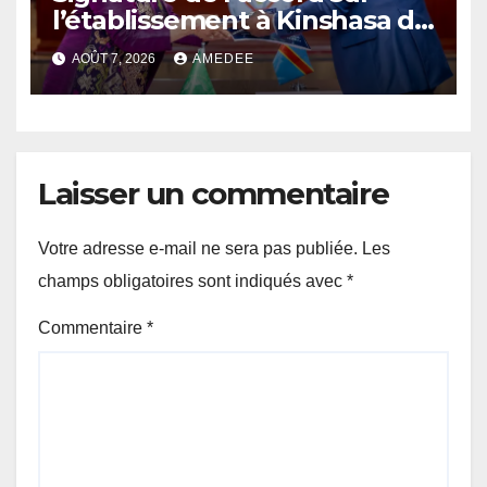
l’établissement à Kinshasa du
bureau-pays de l’Agence de
AOÛT 7, 2026
AMEDEE
développement de l’Union
africaine–Nouveau
Partenariat pour le
développement de l’Afrique
(AUDA-NEPAD)
Laisser un commentaire
Votre adresse e-mail ne sera pas publiée.
Les
champs obligatoires sont indiqués avec
*
Commentaire
*