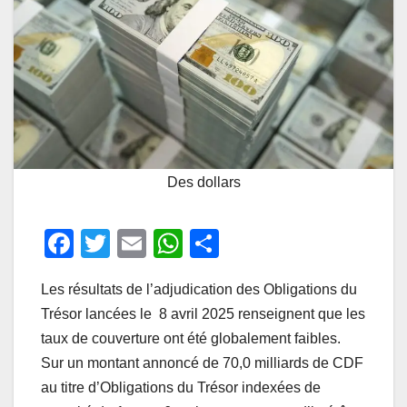
Des dollars
F
T
E
W
P
a
wi
m
h
ar
Les résultats de l’adjudication des Obligations du
c
tt
ail
at
ta
Trésor lancées le 8 avril 2025 renseignent que les
e
er
s
g
taux de couverture ont été globalement faibles.
b
A
er
Sur un montant annoncé de 70,0 milliards de CDF
o
p
au titre d’Obligations du Trésor indexées de