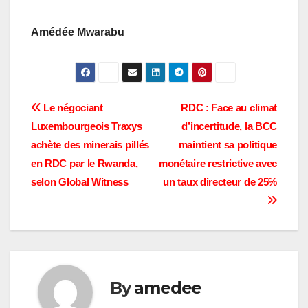
Amédée Mwarabu
Navigation
Le négociant
RDC : Face au climat
Luxembourgeois Traxys
d’incertitude, la BCC
de
achète des minerais pillés
maintient sa politique
l’article
en RDC par le Rwanda,
monétaire restrictive avec
selon Global Witness
un taux directeur de 25℅
By
amedee