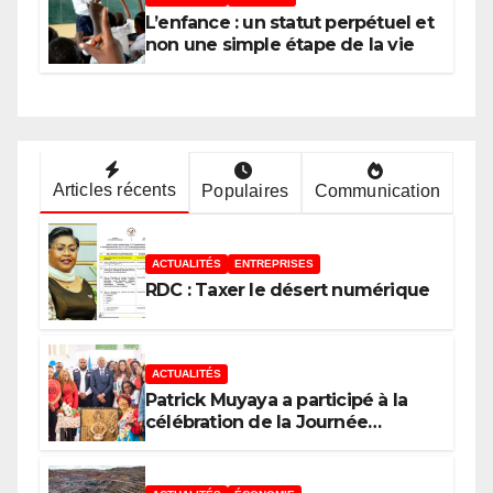
Afrique
L’enfance : un statut perpétuel et
non une simple étape de la vie
Articles récents
Populaires
Communication
ACTUALITÉS
ENTREPRISES
RDC : Taxer le désert numérique
ACTUALITÉS
Patrick Muyaya a participé à la
célébration de la Journée
nationale de la Presse
congolaise organisée par la
Tribune des Femmes de Médias