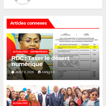
Articles connexes
ACTUALITÉS
ENTREPRISES
RDC : Taxer le désert
numérique
AOÛT 8, 2026
AMEDEE
ACTUALITÉS