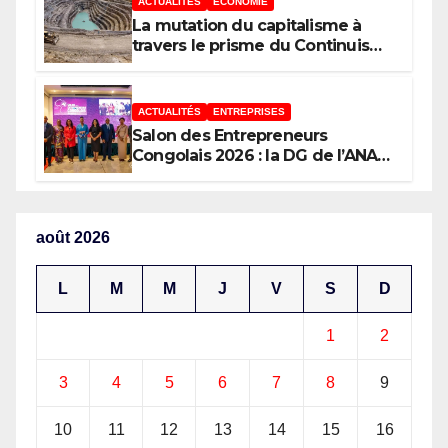
ACTUALITÉS
ÉCONOMIE
et l’Union Nationale des
La mutation du capitalisme à
Caméramans du Congo
travers le prisme du Continuisme
: de l’économie de l’extraction à
l’économie de la continuité
ACTUALITÉS
ENTREPRISES
Salon des Entrepreneurs
Congolais 2026 : la DG de l’ANAPI
Rachel PUNGU mobilise les
investisseurs autour de
l’ambition d’une RDC, destination
phare de l’investissement en
août 2026
Afrique
L
M
M
J
V
S
D
1
2
3
4
5
6
7
8
9
10
11
12
13
14
15
16