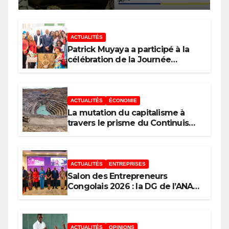
ACTUALITÉS
Patrick Muyaya a participé à la
célébration de la Journée
nationale de la Presse
congolaise organisée par la
Tribune des Femmes de Médias
et l’Union Nationale des
ACTUALITÉS
ÉCONOMIE
Caméramans du Congo
La mutation du capitalisme à
travers le prisme du Continuisme
: de l’économie de l’extraction à
l’économie de la continuité
ACTUALITÉS
ENTREPRISES
Salon des Entrepreneurs
Congolais 2026 : la DG de l’ANAPI
Rachel PUNGU mobilise les
investisseurs autour de
l’ambition d’une RDC, destination
phare de l’investissement en
ACTUALITÉS
OPINIONS