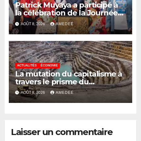
Patrick Muyaya a participé à
la célébration de la Journée
nationale de la Presse
AOÛT 8, 2026
AMEDEE
congolaise organisée par la
Tribune des Femmes de
Médias et l’Union Nationale
des Caméramans du Congo
ACTUALITÉS
ÉCONOMIE
La mutation du capitalisme à
travers le prisme du
Continuisme : de l’économie
AOÛT 8, 2026
AMEDEE
de l’extraction à l’économie
de la continuité
Laisser un commentaire