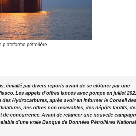
questions que
le Décret
attendu devra
trancher
 plateforme pétrolière
 émaillé par divers reports avant de se clôturer par une
fiasco. Les appels d’offres lancés avec pompe en juillet 202
re des Hydrocarbures, après avoir en informer le Conseil de
didatures, des offres non recevables, des dépôts tardifs, de
aut de concurrence. Avant de relancer une nouvelle campag
réalable d’une vraie Banque de Données Pétrolières Nationa