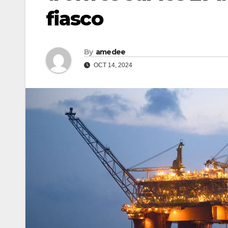
fiasco
By
amedee
OCT 14, 2024