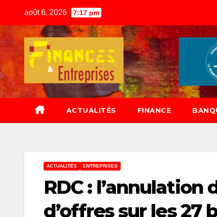
Skip
août 6, 2026
7:17 pm
to
content
ACTUALITÉS
FINANCE
BANQ
ACTUALITÉS
ENTREPRISES
RDC : l’annulation 
d’offres sur les 27 