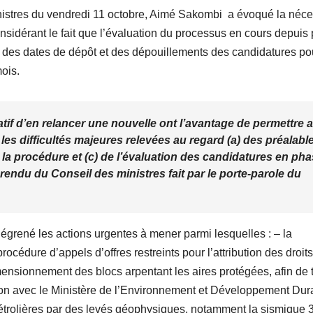
nistres du vendredi 11 octobre, Aimé Sakombi a évoqué la néce
onsidérant le fait que l’évaluation du processus en cours depuis 
ts des dates de dépôt et des dépouillements des candidatures po
ois.
ratif d’en relancer une nouvelle ont l’avantage de permettre 
es difficultés majeures relevées au regard (a) des préalabl
 la procédure et (c) de l’évaluation des candidatures en ph
rendu du Conseil des ministres fait par le porte-parole du
égrené les actions urgentes à mener parmi lesquelles : – la
rocédure d’appels d’offres restreints pour l’attribution des droits
imensionnement des blocs arpentant les aires protégées, afin de 
ion avec le Ministère de l’Environnement et Développement Dura
étrolières par des levés géophysiques, notamment la sismique 