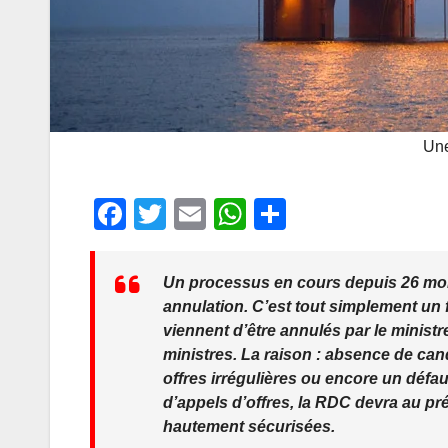
Une
F
T
E
W
P
a
wi
m
h
ar
c
tt
ail
at
ta
Un processus en cours depuis 26 mois,
e
er
s
g
annulation. C’est tout simplement un 
viennent d’être annulés par le minist
b
A
er
ministres. La raison : absence de can
o
p
offres irrégulières ou encore un déf
o
p
d’appels d’offres, la RDC devra au p
hautement sécurisées.
k