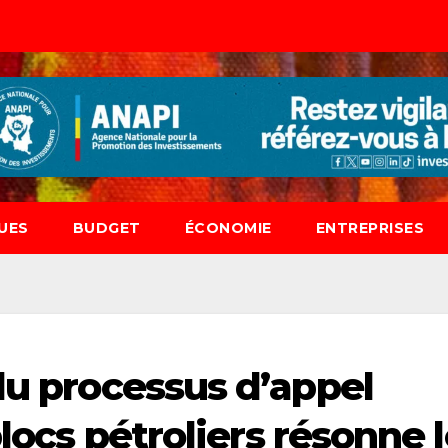
UES
BUDGET
ÉCONOMIE
ENTREPRISES
du processus d’appel
blocs pétroliers résonne 