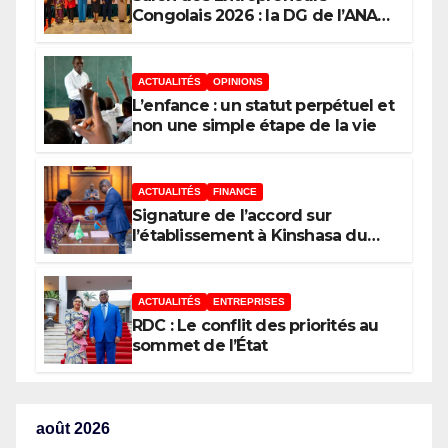
Congolais 2026 : la DG de l’ANAPI
Rachel PUNGU mobilise les
investisseurs autour de
l’ambition d’une RDC, destination
ACTUALITÉS
OPINIONS
phare de l’investissement en
L’enfance : un statut perpétuel et
Afrique
non une simple étape de la vie
ACTUALITÉS
FINANCE
Signature de l’accord sur
l’établissement à Kinshasa du
bureau-pays de l’Agence de
développement de l’Union
africaine–Nouveau Partenariat
ACTUALITÉS
ENTREPRISES
pour le développement de
RDC : Le conflit des priorités au
l’Afrique (AUDA-NEPAD)
sommet de l’État
août 2026