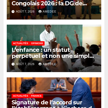
Congolais 2026 : la DG de
l’ANAPI Rachel PUNGU
AOÛT 7, 2026
AMEDEE
mobilise les investisseurs
autour de l’ambition d’une
RDC, destination phare de
l’investissement en Afrique
ACTUALITÉS
OPINIONS
L’enfance : un statut
perpétuel et non une simple
étape de la vie
AOÛT 7, 2026
AMEDEE
ACTUALITÉS
FINANCE
Signature de l’accord sur