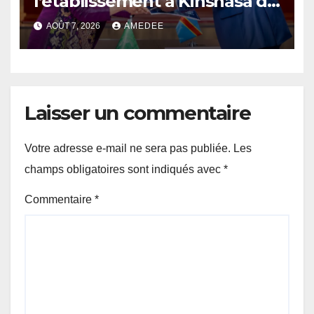
l’établissement à Kinshasa du
bureau-pays de l’Agence de
AOÛT 7, 2026
AMEDEE
développement de l’Union
africaine–Nouveau
Partenariat pour le
développement de l’Afrique
(AUDA-NEPAD)
Laisser un commentaire
Votre adresse e-mail ne sera pas publiée.
Les
champs obligatoires sont indiqués avec
*
Commentaire
*