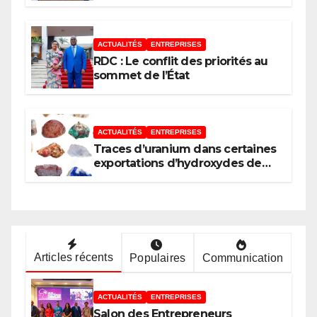
bureau-pays de l’Agence de
développement de l’Union
africaine–Nouveau Partenariat
pour le développement de
ACTUALITÉS
ENTREPRISES
l’Afrique (AUDA-NEPAD)
RDC : Le conflit des priorités au
sommet de l’État
ACTUALITÉS
ENTREPRISES
Traces d’uranium dans certaines
exportations d’hydroxydes de
cobalt : Mise au point du
Gouvernement
Articles récents
Populaires
Communication
ACTUALITÉS
ENTREPRISES
Salon des Entrepreneurs