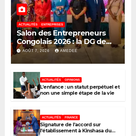
ACTUALITÉS
ENTREPRISES
Salon des Entrepreneurs
Congolais 2026 : la DG de
l’ANAPI Rachel PUNGU
AOÛT 7, 2026
AMEDEE
mobilise les investisseurs
autour de l’ambition d’une
RDC, destination phare de
ACTUALITÉS
OPINIONS
l’investissement en Afrique
L’enfance : un statut perpétuel et
non une simple étape de la vie
ACTUALITÉS
FINANCE
Signature de l’accord sur
l’établissement à Kinshasa du