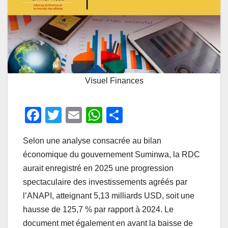
Visuel Finances
F
T
E
W
P
a
wi
m
h
ar
Selon une analyse consacrée au bilan
c
tt
ail
at
ta
économique du gouvernement Suminwa, la RDC
e
er
s
g
aurait enregistré en 2025 une progression
b
A
er
spectaculaire des investissements agréés par
o
p
l’ANAPI, atteignant 5,13 milliards USD, soit une
o
p
hausse de 125,7 % par rapport à 2024. Le
document met également en avant la baisse de