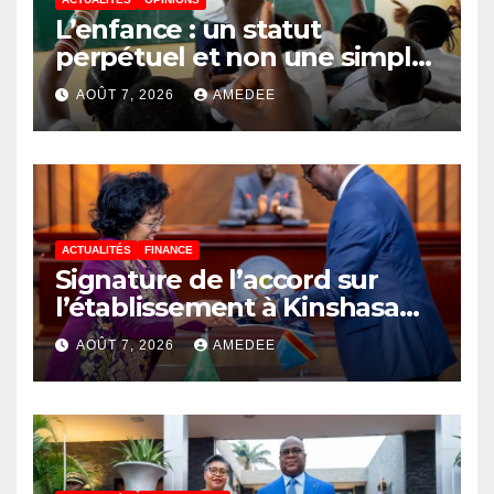
L’enfance : un statut
perpétuel et non une simple
étape de la vie
AOÛT 7, 2026
AMEDEE
ACTUALITÉS
FINANCE
Signature de l’accord sur
l’établissement à Kinshasa
du bureau-pays de l’Agence
AOÛT 7, 2026
AMEDEE
de développement de
l’Union africaine–Nouveau
Partenariat pour le
développement de l’Afrique
(AUDA-NEPAD)