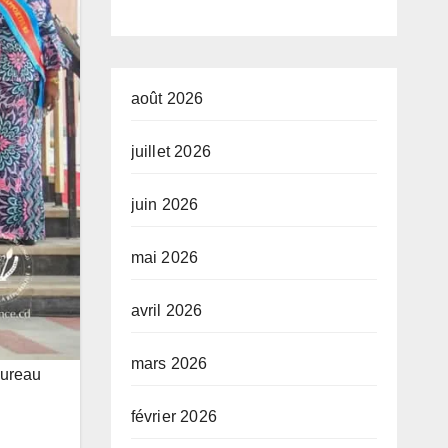
développeme
nt de l’Union
africaine–
août 2026
Nouveau
juillet 2026
Partenariat
juin 2026
pour le
développeme
mai 2026
nt de l’Afrique
avril 2026
(AUDA-
NEPAD)
mars 2026
Bureau
février 2026