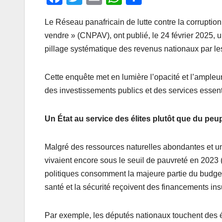
a
wi
m
h
ar
Le Réseau panafricain de lutte contre la corruption
c
tt
ail
at
ta
vendre » (CNPAV), ont publié, le 24 février 2025, u
e
er
s
g
pillage systématique des revenus nationaux par les 
b
A
er
o
p
Cette enquête met en lumière l’opacité et l’ampleu
o
p
des investissements publics et des services essent
k
Un État au service des élites plutôt que du peu
Malgré des ressources naturelles abondantes et u
vivaient encore sous le seuil de pauvreté en 2023 
politiques consomment la majeure partie du budget
santé et la sécurité reçoivent des financements insu
Par exemple, les députés nationaux touchent des é