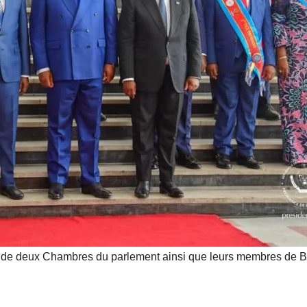
mobilise les
investisseurs
autour de
l’ambition
d’une RDC,
destination
phare de
l’investisseme
nt en Afrique
nts de deux Chambres du parlement ainsi que leurs membres de 