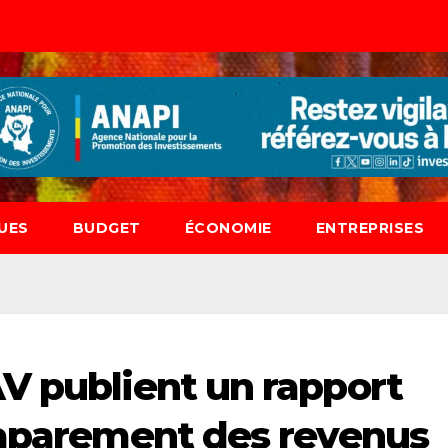
UES
BUDGET
ÉCONOMIE
ENTREPRISES
V publient un rapport
caparement des revenus