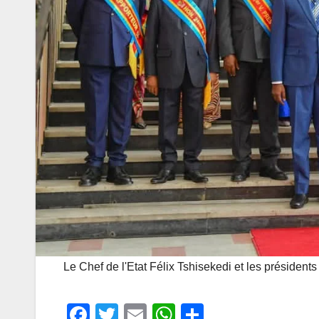
Le Chef de l'Etat Félix Tshisekedi et les préside
F
T
E
W
P