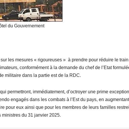
mobilise les
investisseurs
ôtel du Gouvernement
autour de
l’ambition
d’une RDC,
ur les mesures « rigoureuses » à prendre pour réduire le train
destination
animateurs, conformément à la demande du chef de l’Etat formulé
phare de
e militaire dans la partie est de la RDC.
l’investisseme
 qui permettront, immédiatement, d’octroyer une prime exceptio
nt en Afrique
azalendo engagés dans les combats à l’Est du pays, en augmentant
ire pour eux ainsi que pour les membres de leurs familles restre
 ministres du 31 janvier 2025.