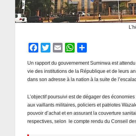
L'h
F
T
E
W
P
a
wi
m
h
ar
Un rapport du gouvernement Suminwa est attendu s
c
tt
ail
at
ta
vie des institutions de la République et de leurs 
e
er
s
g
dans son adresse à la nation à la suite de l’escalad
b
A
er
o
p
L’objectif poursuivi est de dégager des économies
o
p
aux vaillants militaires, policiers et patriotes W
k
pouvoir d’achat et en assurant la couverture sanita
respectives, selon le compte rendu du Conseil des