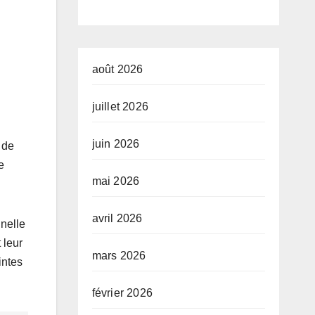
développeme
nt de l’Union
africaine–
août 2026
Nouveau
juillet 2026
Partenariat
juin 2026
 de
pour le
e
développeme
mai 2026
nt de l’Afrique
avril 2026
nnelle
(AUDA-
 leur
NEPAD)
mars 2026
intes
février 2026