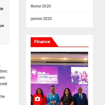
février 2020
 le
janvier 2020
que
Finance
.
 donc
ques
ineté
che