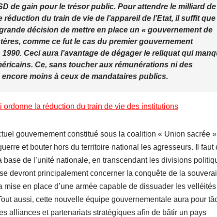
SD de gain pour le trésor public. Pour attendre le milliard de
réduction du train de vie de l’appareil de l’Etat, il suffit que
 grande décision de mettre en place un « gouvernement de
istères, comme ce fut le cas du premier gouvernement
 1990. Ceci aura l’avantage de dégager le reliquat qui man
 américains. Ce, sans toucher aux rémunérations ni des
es encore moins à ceux de mandataires publics.
ordonne la réduction du train de vie des institutions
actuel gouvernement constitué sous la coalition « Union sacrée »
uerre et bouter hors du territoire national les agresseurs. Il faut
 base de l’unité nationale, en transcendant les divisions politi
se devront principalement concerner la conquête de la souvera
 la mise en place d’une armée capable de dissuader les velléités
 Tout aussi, cette nouvelle équipe gouvernementale aura pour tâ
s alliances et partenariats stratégiques afin de bâtir un pays