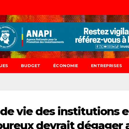
UES
BUDGET
ÉCONOMIE
ENTREPRISES
de vie des institutions 
goureux devrait dégager 