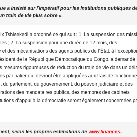
que a insisté sur l’impératif pour les Institutions publiques d
un train de vie plus sobre ».
lix Tshisekedi a ordonné ce qui suit : 1. La suspension des miss
elles ; 2. La suspension pour une durée de 12 mois, des
 et des mécanisations des agents publics de l’État, à l’excepti
le Président de la République Démocratique du Congo, a demandé
s mesures rigoureuses de réduction du train de vie dans un dél
s par palier qui devront être appliquées aux frais de fonctionn
, du parlement, du gouvernement, du pouvoir judiciaire et des
unérations des mandataires publics, des membres des cabinets
stitutions d’appui à la démocratie seront également concernées p
ent, selon les propres estimations de
www.finances-