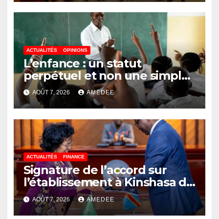
autour de l’ambition d’une
RDC, destination phare de
l’investissement en Afrique
ACTUALITÉS
OPINIONS
L’enfance : un statut
perpétuel et non une simple
étape de la vie
AOÛT 7, 2026
AMEDEE
ACTUALITÉS
FINANCE
Signature de l’accord sur
l’établissement à Kinshasa du
bureau-pays de l’Agence de
AOÛT 7, 2026
AMEDEE
développement de l’Union
africaine–Nouveau