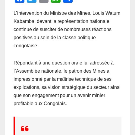
a
wi
m
h
ar
L’intervention du Ministre des Mines, Louis Watum
c
tt
ail
at
ta
Kabamba, devant la représentation nationale
e
er
s
g
continue de susciter de nombreuses réactions
b
A
er
positives au sein de la classe politique
o
p
congolaise.
o
p
k
Répondant à une question orale lui adressée à
l’Assemblée nationale, le patron des Mines a
impressionné par la maîtrise technique de ses
explications, sa vision stratégique du secteur ainsi
que son engagement pour un avenir minier
profitable aux Congolais.