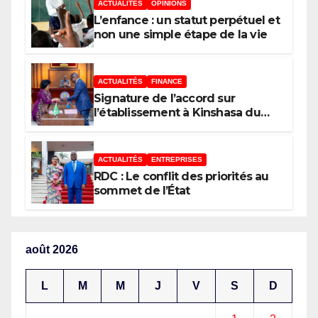
ACTUALITÉS
OPINIONS
phare de l’investissement en
L’enfance : un statut perpétuel et
Afrique
non une simple étape de la vie
ACTUALITÉS
FINANCE
Signature de l’accord sur
l’établissement à Kinshasa du
bureau-pays de l’Agence de
développement de l’Union
africaine–Nouveau Partenariat
ACTUALITÉS
ENTREPRISES
pour le développement de
RDC : Le conflit des priorités au
l’Afrique (AUDA-NEPAD)
sommet de l’État
août 2026
L
M
M
J
V
S
D