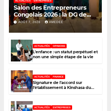
ACTUALITÉS
ENTREPRISES
Salon des Entrepreneurs
Congolais 2026 : la DG de
l’ANAPI Rachel PUNGU
AOÛT 7, 2026
AMEDEE
mobilise les investisseurs
autour de l’ambition d’une
RDC, destination phare de
ACTUALITÉS
OPINIONS
l’investissement en Afrique
L’enfance : un statut perpétuel et
non une simple étape de la vie
ACTUALITÉS
FINANCE
Signature de l’accord sur
l’établissement à Kinshasa du
bureau-pays de l’Agence de
développement de l’Union
africaine–Nouveau Partenariat
pour le développement de
ACTUALITÉS
ENTREPRISES