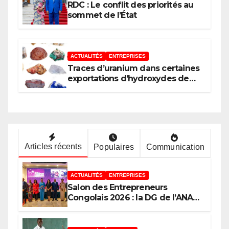
l’Afrique (AUDA-NEPAD)
RDC : Le conflit des priorités au
sommet de l’État
ACTUALITÉS
ENTREPRISES
Traces d’uranium dans certaines
exportations d’hydroxydes de
cobalt : Mise au point du
Gouvernement
Articles récents
Populaires
Communication
ACTUALITÉS
ENTREPRISES
Salon des Entrepreneurs
Congolais 2026 : la DG de l’ANAPI
Rachel PUNGU mobilise les
investisseurs autour de
l’ambition d’une RDC, destination