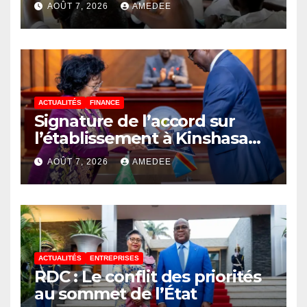
AOÛT 7, 2026
AMEDEE
ACTUALITÉS
FINANCE
Signature de l’accord sur
l’établissement à Kinshasa
du bureau-pays de l’Agence
AOÛT 7, 2026
AMEDEE
de développement de
l’Union africaine–Nouveau
Partenariat pour le
développement de l’Afrique
(AUDA-NEPAD)
ACTUALITÉS
ENTREPRISES
RDC : Le conflit des priorités
au sommet de l’État