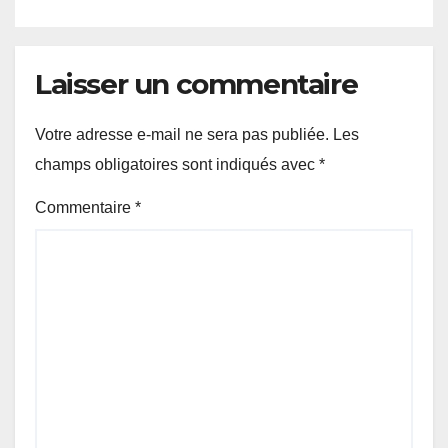
Partenariat pour le
développement de l’Afrique
(AUDA-NEPAD)
Laisser un commentaire
Votre adresse e-mail ne sera pas publiée.
Les
champs obligatoires sont indiqués avec
*
Commentaire
*