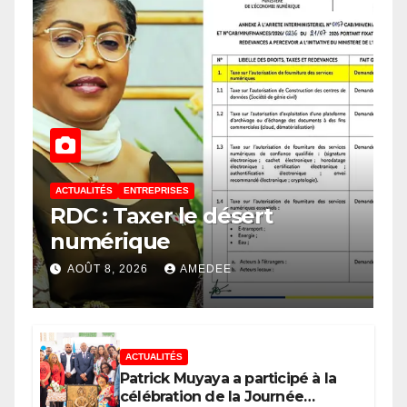
ACTUALITÉS
ENTREPRISES
RDC : Taxer le désert
numérique
AOÛT 8, 2026
AMEDEE
ACTUALITÉS
Patrick Muyaya a participé à la
célébration de la Journée