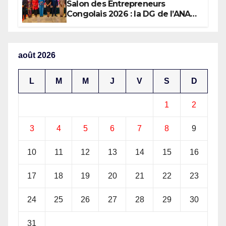
Salon des Entrepreneurs
Congolais 2026 : la DG de l’ANAPI
Rachel PUNGU mobilise les
investisseurs autour de
l’ambition d’une RDC, destination
phare de l’investissement en
août 2026
Afrique
L
M
M
J
V
S
D
1
2
3
4
5
6
7
8
9
10
11
12
13
14
15
16
17
18
19
20
21
22
23
24
25
26
27
28
29
30
31