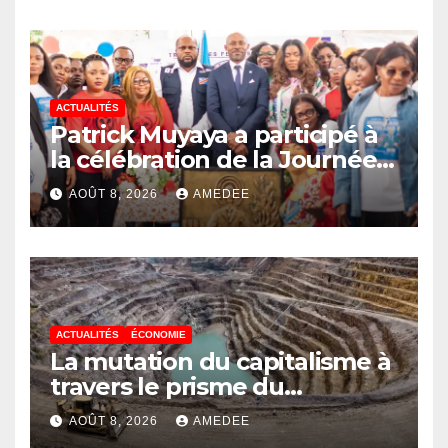
ACTUALITÉS
Patrick Muyaya a participé à
la célébration de la Journée
nationale de la Presse
AOÛT 8, 2026
AMEDEE
congolaise organisée par la
Tribune des Femmes de
Médias et l’Union Nationale
des Caméramans du Congo
ACTUALITÉS
ÉCONOMIE
La mutation du capitalisme à
travers le prisme du
Continuisme : de l’économie
AOÛT 8, 2026
AMEDEE
de l’extraction à l’économie