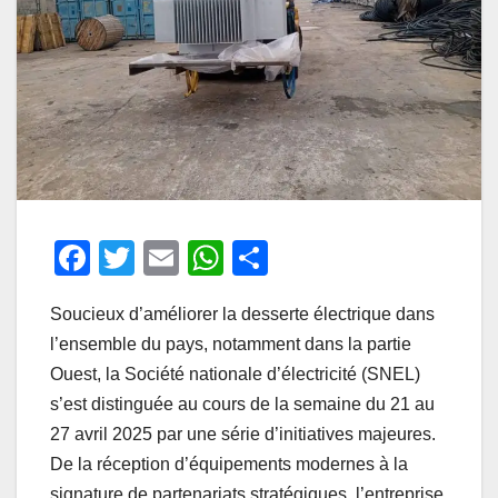
F
T
E
W
P
a
wi
m
h
ar
Soucieux d’améliorer la desserte électrique dans
c
tt
ail
at
ta
l’ensemble du pays, notamment dans la partie
e
er
s
g
Ouest, la Société nationale d’électricité (SNEL)
b
A
er
s’est distinguée au cours de la semaine du 21 au
o
p
27 avril 2025 par une série d’initiatives majeures.
o
p
De la réception d’équipements modernes à la
signature de partenariats stratégiques, l’entreprise