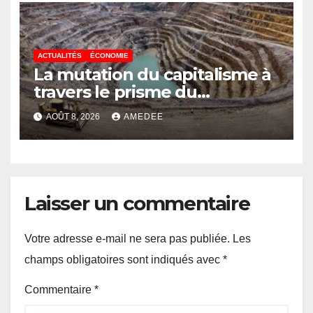
Médias et l’Union Nationale
des Caméramans du Congo
ACTUALITÉS
ÉCONOMIE
La mutation du capitalisme à
travers le prisme du
Continuisme : de l’économie
AOÛT 8, 2026
AMEDEE
de l’extraction à l’économie
de la continuité
Laisser un commentaire
Votre adresse e-mail ne sera pas publiée.
Les
champs obligatoires sont indiqués avec
*
Commentaire
*