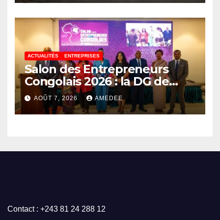
de la continuité
ACTUALITÉS
ENTREPRISES
Salon des Entrepreneurs
Congolais 2026 : la DG de
l’ANAPI Rachel PUNGU
AOÛT 7, 2026
AMEDEE
mobilise les investisseurs
autour de l’ambition d’une
RDC, destination phare de
l’investissement en Afrique
Contact : +243 81 24 288 12