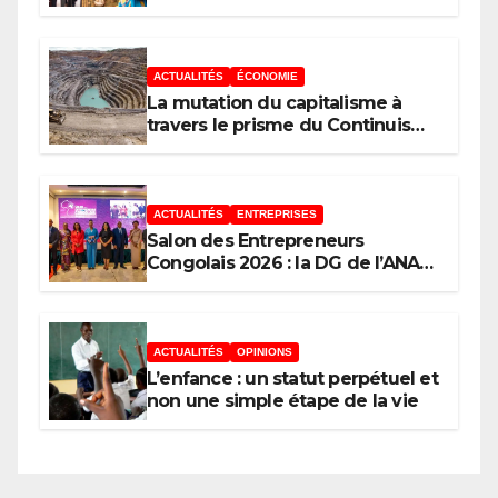
nationale de la Presse
congolaise organisée par la
Tribune des Femmes de Médias
et l’Union Nationale des
ACTUALITÉS
ÉCONOMIE
Caméramans du Congo
La mutation du capitalisme à
travers le prisme du Continuisme
: de l’économie de l’extraction à
l’économie de la continuité
ACTUALITÉS
ENTREPRISES
Salon des Entrepreneurs
Congolais 2026 : la DG de l’ANAPI
Rachel PUNGU mobilise les
investisseurs autour de
l’ambition d’une RDC, destination
phare de l’investissement en
ACTUALITÉS
OPINIONS
Afrique
L’enfance : un statut perpétuel et
non une simple étape de la vie