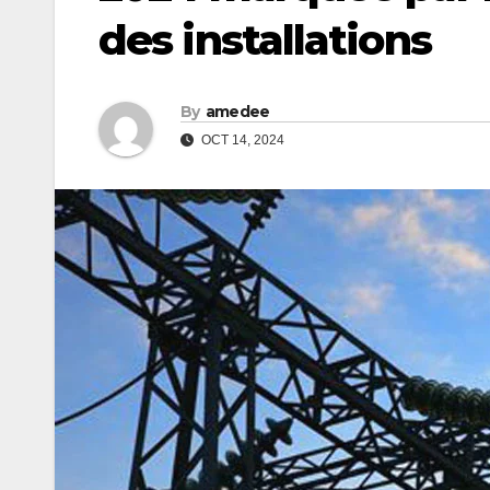
des installations
By
amedee
OCT 14, 2024