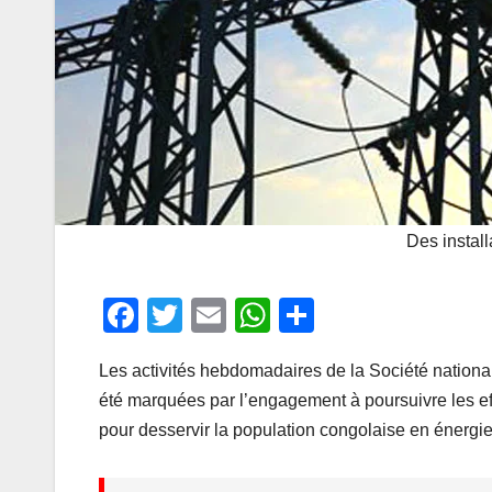
Des instal
F
T
E
W
P
a
wi
m
h
ar
Les activités hebdomadaires de la Société national
c
tt
ail
at
ta
été marquées par l’engagement à poursuivre les effor
e
er
s
g
pour desservir la population congolaise en énergie
b
A
er
o
p