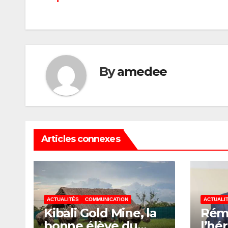
l’article
By
amedee
Articles connexes
ACTUALITÉS
COMMUNICATION
ACTUALI
Kibali Gold Mine, la
Rém
bonne élève du
l’hér