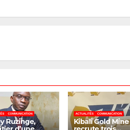
TÉS
COMMUNICATION
ACTUALITÉS
COMMUNICATION
y Ruzinge,
Kibali Gold Mine
itier d’une
recrute trois