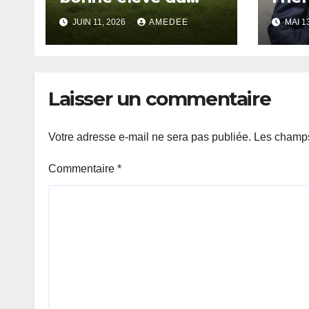
développement
mémo
JUIN 11, 2026
AMEDEE
MAI 1
durable dans la
et l’
Grande Orientale
aven
Laisser un commentaire
Votre adresse e-mail ne sera pas publiée.
Les champs
Commentaire
*