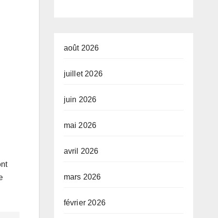
n
la pauvreté et
de
l’accessibilité
août 2026
des ménages
juillet 2026
aux biens et
juin 2026
services
sociaux de
mai 2026
base dans la
avril 2026
Ville Province
ont
de Kinshasa »,
mars 2026
e
devant le jury
février 2026