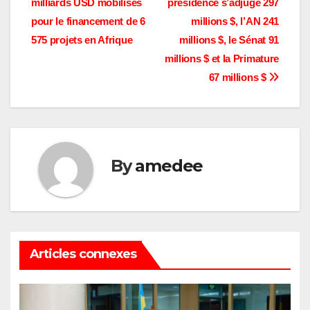
milliards USD mobilisés
présidence s’adjuge 297
de
pour le financement de 6
millions $, l’AN 241
l’article
575 projets en Afrique
millions $, le Sénat 91
millions $ et la Primature
67 millions $
By
amedee
Articles connexes