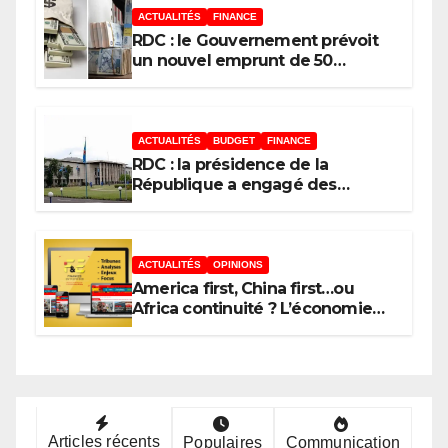
point mort
ACTUALITÉS
FINANCE
RDC : le Gouvernement prévoit
un nouvel emprunt de 50
millions USD le 11 août 2026 au
moyen des Obligations du
Trésor
ACTUALITÉS
BUDGET
FINANCE
RDC : la présidence de la
République a engagé des
dépenses estimées à 554
millions USD au 1er semestre
2026 (budget)
ACTUALITÉS
OPINIONS
America first, China first…ou
Africa continuité ? L’économie
n’est jamais que l’ombre d’une
ontologie
Articles récents
Populaires
Communication