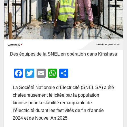
Des équipes de la SNEL en opération dans Kinshasa
F
T
E
W
P
a
wi
m
h
ar
La Société Nationale d’Électricité (SNEL SA) a été
c
tt
ail
at
ta
chaleureusement félicitée par la population
e
er
s
g
kinoise pour la stabilité remarquable de
b
A
er
l’électricité durant les festivités de fin d’année
o
p
2024 et de Nouvel An 2025.