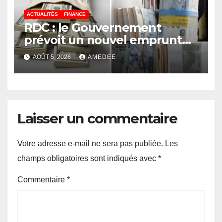
ACTUALITÉS
FINANCE
RDC : le Gouvernement
prévoit un nouvel emprunt
de 50 millions USD le 11 août
AOÛT 5, 2026
AMEDEE
2026 au moyen des
Obligations du Trésor
Laisser un commentaire
Votre adresse e-mail ne sera pas publiée.
Les
champs obligatoires sont indiqués avec
*
Commentaire
*