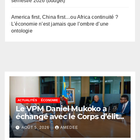
semestre 2026 (budget)
America first, China first…ou Africa continuité ?
L’économie n’est jamais que l’ombre d’une
ontologie
ACTUALITÉS
ÉCONOMIE
Le VPM Daniel Mukoko a
échangé avec le Corps d’élite
scientifique de
AOÛT 5, 2026
AMEDEE
l’UDPS/Tshisekedi sur les
grands enjeux de