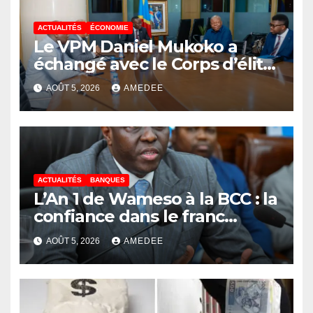
ACTUALITÉS
ÉCONOMIE
Le VPM Daniel Mukoko a
échangé avec le Corps d’élite
scientifique de
AOÛT 5, 2026
AMEDEE
l’UDPS/Tshisekedi sur les
grands enjeux de
développement de la RDC
ACTUALITÉS
BANQUES
L’An 1 de Wameso à la BCC : la
confiance dans le franc
congolais loin d’être acquise,
AOÛT 5, 2026
AMEDEE
les réserves de change
stagnent, l’interopérabilité
toujours au point mort