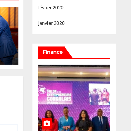
février 2020
janvier 2020
à
Finance
 de
–
 le
 de