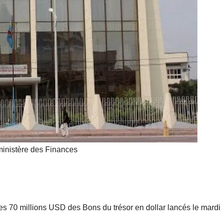
mobilise les
investisseurs
autour de
l’ambition
d’une RDC,
destination
phare de
l’investisseme
ministère des Finances
nt en Afrique
s 70 millions USD des Bons du trésor en dollar lancés le mardi