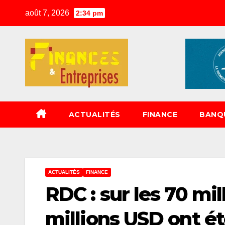
Skip
août 7, 2026
2:34 pm
to
content
ACTUALITÉS
FINANCE
BANQ
ACTUALITÉS
FINANCE
RDC : sur les 70 mil
millions USD ont ét