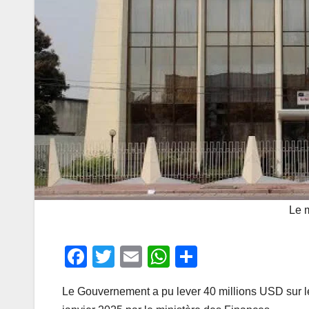
Le 
F
T
E
W
P
a
wi
m
h
ar
Le Gouvernement a pu lever 40 millions USD sur le
c
tt
ail
at
ta