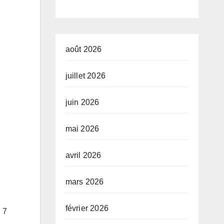
développeme
nt de l’Union
africaine–
août 2026
Nouveau
juillet 2026
Partenariat
juin 2026
pour le
développeme
mai 2026
nt de l’Afrique
avril 2026
(AUDA-
NEPAD)
mars 2026
février 2026
 7