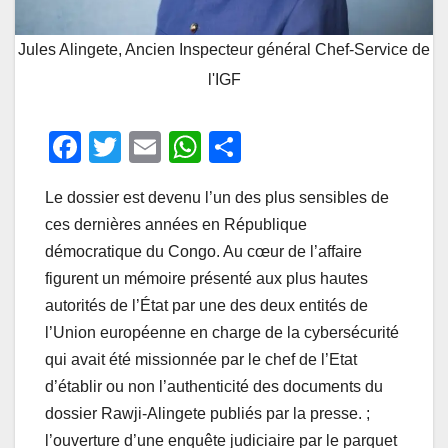
Jules Alingete, Ancien Inspecteur général Chef-Service de
l'IGF
F
T
E
W
P
a
wi
m
h
ar
Le dossier est devenu l’un des plus sensibles de
c
tt
ail
at
ta
ces dernières années en République
e
er
s
g
démocratique du Congo. Au cœur de l’affaire
b
A
er
figurent un mémoire présenté aux plus hautes
o
p
autorités de l’État par une des deux entités de
o
p
l’Union européenne en charge de la cybersécurité
qui avait été missionnée par le chef de l’Etat
k
d’établir ou non l’authenticité des documents du
dossier Rawji-Alingete publiés par la presse. ;
l’ouverture d’une enquête judiciaire par le parquet