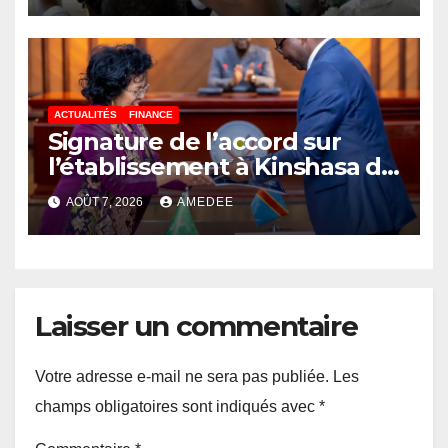
ACTUALITÉS
FINANCE
Signature de l’accord sur
l’établissement à Kinshasa du
bureau-pays de l’Agence de
AOÛT 7, 2026
AMEDEE
développement de l’Union
africaine–Nouveau
Partenariat pour le
développement de l’Afrique
(AUDA-NEPAD)
Laisser un commentaire
Votre adresse e-mail ne sera pas publiée.
Les
champs obligatoires sont indiqués avec
*