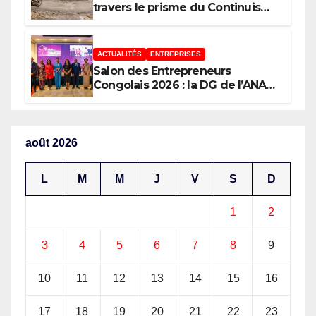
Caméramans du Congo
travers le prisme du Continuisme
: de l’économie de l’extraction à
l’économie de la continuité
ACTUALITÉS
ENTREPRISES
Salon des Entrepreneurs
Congolais 2026 : la DG de l’ANAPI
Rachel PUNGU mobilise les
investisseurs autour de
l’ambition d’une RDC, destination
phare de l’investissement en
août 2026
Afrique
L
M
M
J
V
S
D
1
2
3
4
5
6
7
8
9
10
11
12
13
14
15
16
17
18
19
20
21
22
23