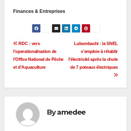
Finances & Entreprises
Navigation
RDC : vers
Lubumbashi : la SNEL
l’operationalisation de
s’emploie à rétablir
de
l’Office National de Pèche
l’électricité après la chute
l’article
et d’Aquaculture
de 7 poteaux électriques
By
amedee