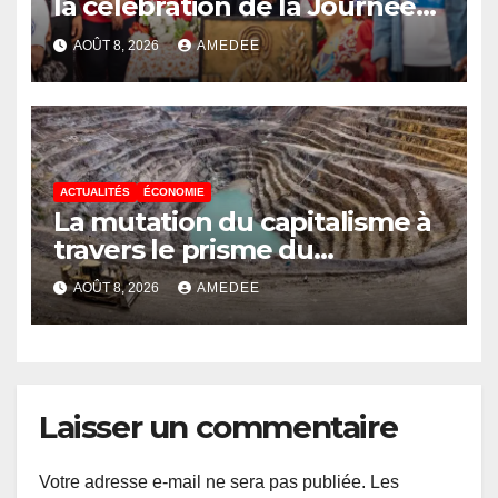
la célébration de la Journée
nationale de la Presse
AOÛT 8, 2026
AMEDEE
congolaise organisée par la
Tribune des Femmes de
Médias et l’Union Nationale
des Caméramans du Congo
ACTUALITÉS
ÉCONOMIE
La mutation du capitalisme à
travers le prisme du
Continuisme : de l’économie
AOÛT 8, 2026
AMEDEE
de l’extraction à l’économie
de la continuité
Laisser un commentaire
Votre adresse e-mail ne sera pas publiée.
Les