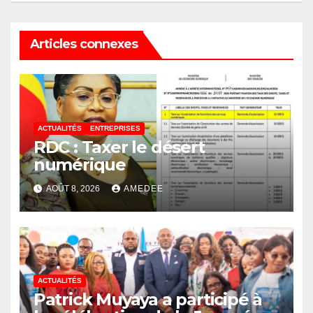
Articles connexes
ACTUALITÉS
ENTREPRISES
RDC : Taxer le désert
numérique
AOÛT 8, 2026
AMEDEE
ACTUALITÉS
Patrick Muyaya a participé à