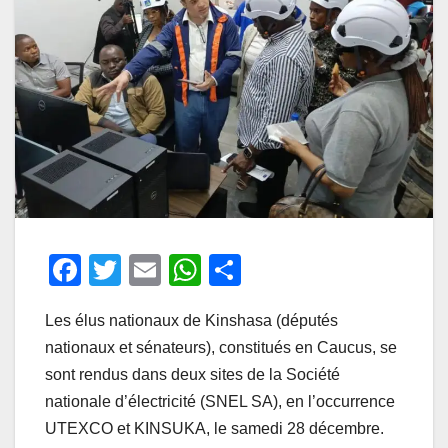
F
T
E
W
P
a
wi
m
h
ar
Les élus nationaux de Kinshasa (députés
c
tt
ail
at
ta
nationaux et sénateurs), constitués en Caucus, se
e
er
s
g
sont rendus dans deux sites de la Société
b
A
er
nationale d’électricité (SNEL SA), en l’occurrence
o
p
UTEXCO et KINSUKA, le samedi 28 décembre.