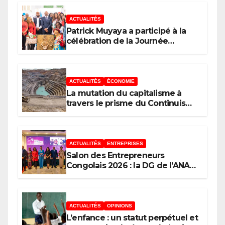
ACTUALITÉS
Patrick Muyaya a participé à la
célébration de la Journée
nationale de la Presse
congolaise organisée par la
Tribune des Femmes de Médias
et l’Union Nationale des
ACTUALITÉS
ÉCONOMIE
Caméramans du Congo
La mutation du capitalisme à
travers le prisme du Continuisme
: de l’économie de l’extraction à
l’économie de la continuité
ACTUALITÉS
ENTREPRISES
Salon des Entrepreneurs
Congolais 2026 : la DG de l’ANAPI
Rachel PUNGU mobilise les
investisseurs autour de
l’ambition d’une RDC, destination
phare de l’investissement en
ACTUALITÉS
OPINIONS
Afrique
L’enfance : un statut perpétuel et