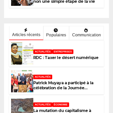
non une simple étape de la vie
Articles récents
Populaires
Communication
ACTUALITÉS
ENTREPRISES
RDC : Taxer le désert numérique
ACTUALITÉS
Patrick Muyaya a participé à la
célébration de la Journée
nationale de la Presse
congolaise organisée par la
Tribune des Femmes de Médias
ACTUALITÉS
ÉCONOMIE
et l’Union Nationale des
La mutation du capitalisme à