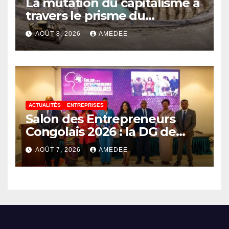
La mutation du capitalisme à
travers le prisme du
Continuisme : de l’économie
AOÛT 8, 2026
AMEDEE
de l’extraction à l’économie
de la continuité
ACTUALITÉS
ENTREPRISES
Salon des Entrepreneurs
Congolais 2026 : la DG de
l’ANAPI Rachel PUNGU
AOÛT 7, 2026
AMEDEE
mobilise les investisseurs
autour de l’ambition d’une
RDC, destination phare de
l’investissement en Afrique