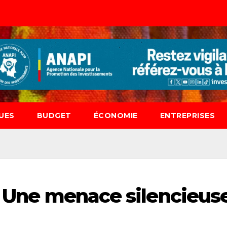
UES
BUDGET
ÉCONOMIE
ENTREPRISES
 : Une menace silencieus