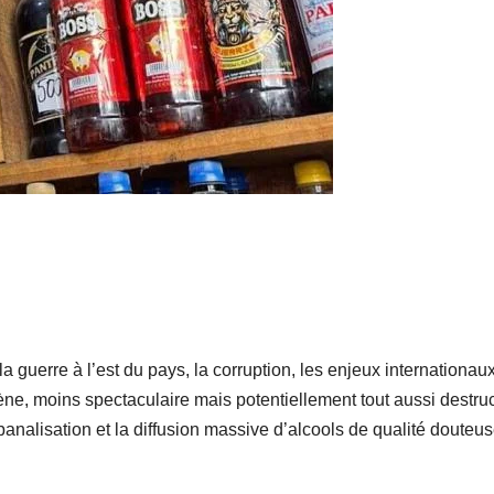
questions que
dé
le Décret
t, à 
attendu devra
cor
trancher
la guerre à l’est du pays, la corruption, les enjeux internationau
ène, moins spectaculaire mais potentiellement tout aussi destruc
analisation et la diffusion massive d’alcools de qualité douteus