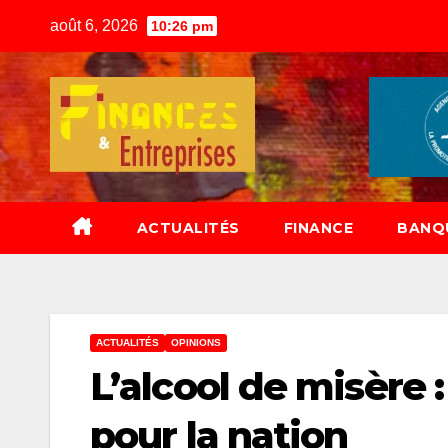
Skip
août 6, 2026
10:26 pm
to
content
ACTUALITÉS
FINANCE
BANQ
ACTUALITÉS
OPINIONS
L’alcool de misère
pour la nation