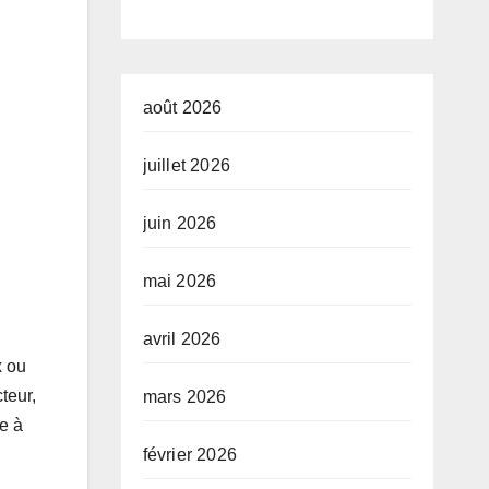
tournemen
la pauvreté et
la
de
ruption »
l’accessibilité
août 2026
des ménages
juillet 2026
aux biens et
juin 2026
services
sociaux de
mai 2026
base dans la
avril 2026
Ville Province
x ou
de Kinshasa »,
teur,
mars 2026
e à
devant le jury
février 2026