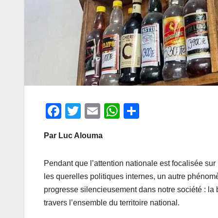
F
T
E
W
P
a
wi
m
h
ar
Par Luc Alouma
c
tt
ail
at
ta
e
er
s
g
Pendant que l’attention nationale est focalisée sur 
b
A
er
les querelles politiques internes, un autre phénom
o
p
progresse silencieusement dans notre société : la b
o
p
travers l’ensemble du territoire national.