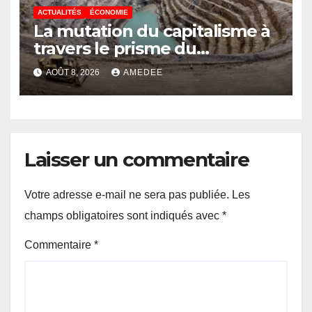
ACTUALITÉS
ÉCONOMIE
La mutation du capitalisme à
travers le prisme du
Continuisme : de l’économie
AOÛT 8, 2026
AMEDEE
de l’extraction à l’économie
de la continuité
Laisser un commentaire
Votre adresse e-mail ne sera pas publiée.
Les
champs obligatoires sont indiqués avec
*
Commentaire
*