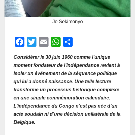
Jo Sekimonyo
F
T
E
W
P
a
wi
m
h
ar
Considérer le 30 juin 1960 comme l’unique
c
tt
ail
at
ta
moment fondateur de l’indépendance revient à
e
er
s
g
isoler un événement de la séquence politique
b
A
er
qui lui a donné naissance. Une telle lecture
o
p
transforme un processus historique complexe
o
p
en une simple commémoration calendaire.
L’indépendance du Congo n’est pas née d’un
k
acte soudain ni d’une décision unilatérale de la
Belgique.