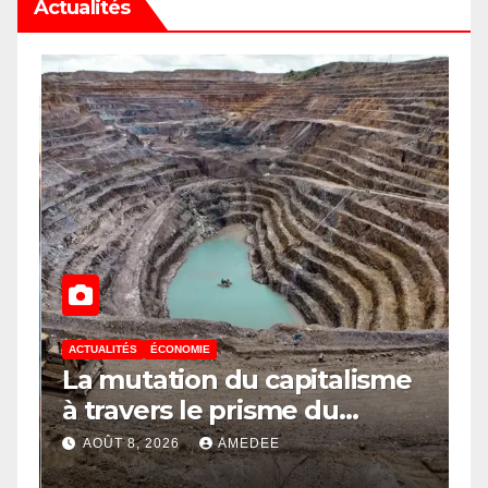
Actualités
ACTUALITÉS
ÉCONOMIE
A
à
La mutation du capitalisme
S
e
à travers le prisme du
C
Continuisme : de l’économie
l
AOÛT 8, 2026
AMEDEE
a
de l’extraction à l’économie
m