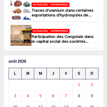
ACTUALITÉS
ENTREPRISES
Traces d’uranium dans certaines
exportations d’hydroxydes de
cobalt : Mise au point du
Gouvernement
ACTUALITÉS
ENTREPRISES
Participation des Congolais dans
le capital social des sociétés
minières : Voici les 5 questions
que le Décret attendu devra
trancher
août 2026
L
M
M
J
V
S
D
1
2
3
4
5
6
7
8
9