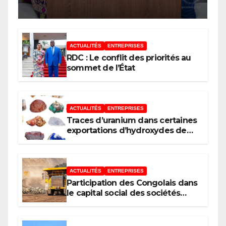
de développement de
l’Union africaine–Nouveau
Partenariat pour le
ACTUALITÉS
ENTREPRISES
développement de l’Afrique
RDC : Le conflit des priorités au
(AUDA-NEPAD)
sommet de l’État
ACTUALITÉS
ENTREPRISES
Traces d’uranium dans certaines
exportations d’hydroxydes de
cobalt : Mise au point du
Gouvernement
ACTUALITÉS
ENTREPRISES
Participation des Congolais dans
le capital social des sociétés
minières : Voici les 5 questions
que le Décret attendu devra
trancher