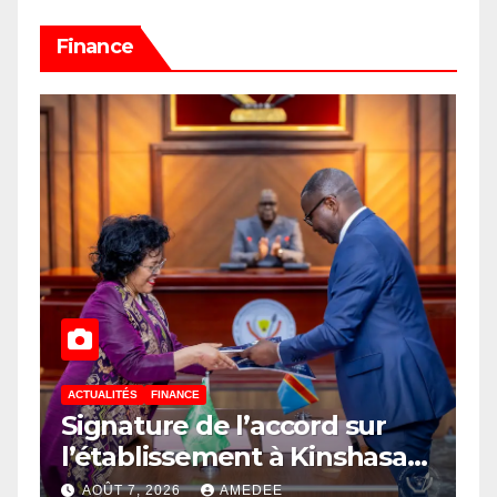
Finance
ACTUALITÉS
FINANCE
Signature de l’accord sur
l’établissement à Kinshasa
du bureau-pays de l’Agence
AOÛT 7, 2026
AMEDEE