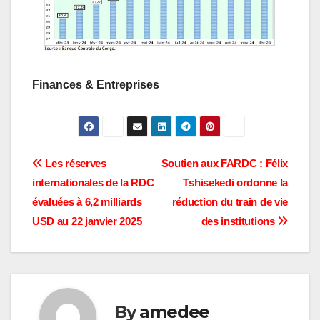
Finances & Entreprises
Navigation
Les réserves
Soutien aux FARDC : Félix
internationales de la RDC
Tshisekedi ordonne la
de
évaluées à 6,2 milliards
réduction du train de vie
l’article
USD au 22 janvier 2025
des institutions
By
amedee