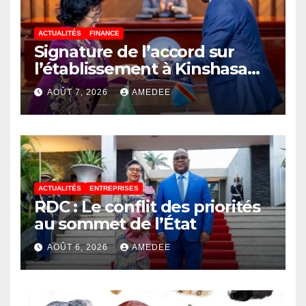
ACTUALITÉS
FINANCE
Signature de l’accord sur
l’établissement à Kinshasa
du bureau-pays de l’Agence
AOÛT 7, 2026
AMEDEE
de développement de
l’Union africaine–Nouveau
Partenariat pour le
développement de l’Afrique
(AUDA-NEPAD)
ACTUALITÉS
ENTREPRISES
RDC : Le conflit des priorités
au sommet de l’État
AOÛT 6, 2026
AMEDEE