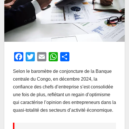
F
T
E
W
P
a
wi
m
h
ar
Selon le baromètre de conjoncture de la Banque
c
tt
ail
at
ta
centrale du Congo, en décembre 2024, la
e
er
s
g
confiance des chefs d’entreprise s’est consolidée
b
A
er
une fois de plus, reflétant un regain d’optimisme
o
p
qui caractérise l’opinion des entrepreneurs dans la
o
p
quasi-totalité des secteurs d’activité économique.
k