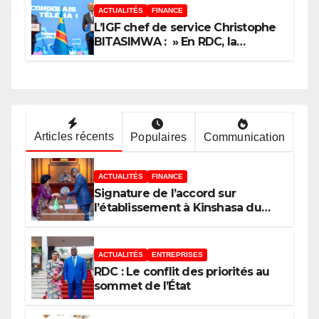
ACTUALITÉS
FINANCE
L’IGF chef de service Christophe
BITASIMWA : » En RDC, la
tendance est à la fraude, au
détournement, à la corruption »
Articles récents
Populaires
Communication
ACTUALITÉS
FINANCE
Signature de l’accord sur
l’établissement à Kinshasa du
bureau-pays de l’Agence de
développement de l’Union
africaine–Nouveau Partenariat
ACTUALITÉS
ENTREPRISES
pour le développement de
RDC : Le conflit des priorités au
l’Afrique (AUDA-NEPAD)
sommet de l’État