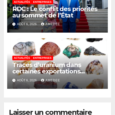
ACTUALITÉS
ENTREPRISES
RDC : Le conflit des priorités
au sommet de l’État
AOÛT 6, 2026
AMEDEE
ACTUALITÉS
ENTREPRISES
Traces d’uranium dans
certaines exportations
d’hydroxydes de cobalt : Mise
AOÛT 6, 2026
AMEDEE
au point du Gouvernement
Laisser un commentaire