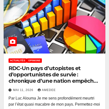
ACTUALITÉS
OPINIONS
RDC-Un pays d’utopistes et
d’opportunistes de survie :
chronique d’une nation empêchée
de se développer
MAI 11, 2026
AMEDEE
Par Luc Alouma Je me sens profondément meurtri
par l’état quasi macabre de mon pays. Permettez-moi