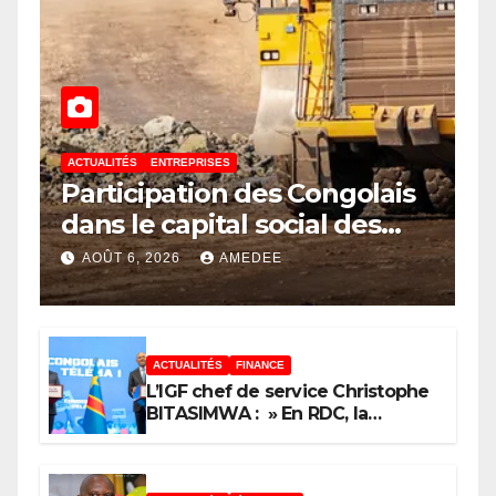
ACTUALITÉS
ENTREPRISES
Participation des Congolais
dans le capital social des
sociétés minières : Voici les 5
AOÛT 6, 2026
AMEDEE
questions que le Décret
attendu devra trancher
ACTUALITÉS
FINANCE
L’IGF chef de service Christophe
BITASIMWA : » En RDC, la
tendance est à la fraude, au
détournement, à la corruption »