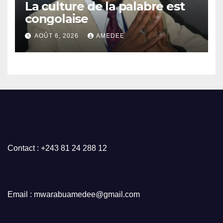
Mulumba
La culture de la palabre est
congolaise
AOÛT 6, 2026
AMEDEE
Contact : +243 81 24 288 12
Email : mwarabuamedee@gmail.com