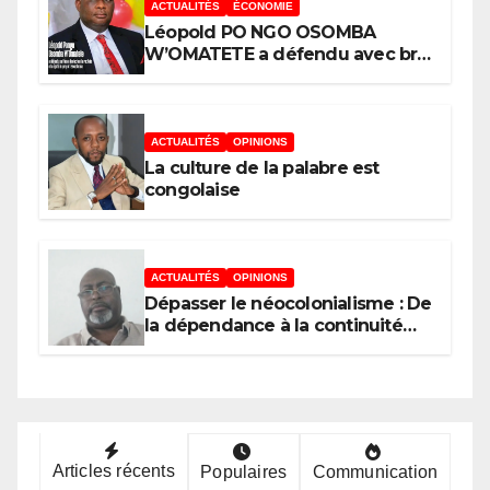
ACTUALITÉS
ÉCONOMIE
Léopold PO NGO OSOMBA
W’OMATETE a défendu avec brio
sa thèse intitulée « Analyse de la
pauvreté et de l’accessibilité des
ménages aux biens et services
sociaux de base dans la Ville
ACTUALITÉS
OPINIONS
Province de Kinshasa », devant
La culture de la palabre est
le jury conduit par le Prof. Mabi
congolaise
Mulumba
ACTUALITÉS
OPINIONS
Dépasser le néocolonialisme : De
la dépendance à la continuité
souveraine
Articles récents
Populaires
Communication