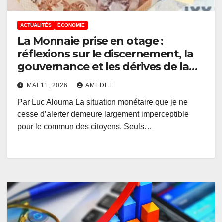
ACTUALITÉS
ÉCONOMIE
La Monnaie prise en otage :
réflexions sur le discernement, la
gouvernance et les dérives de la
politique monétaire en RDC
MAI 11, 2026
AMEDEE
Par Luc Alouma La situation monétaire que je ne
cesse d’alerter demeure largement imperceptible
pour le commun des citoyens. Seuls…