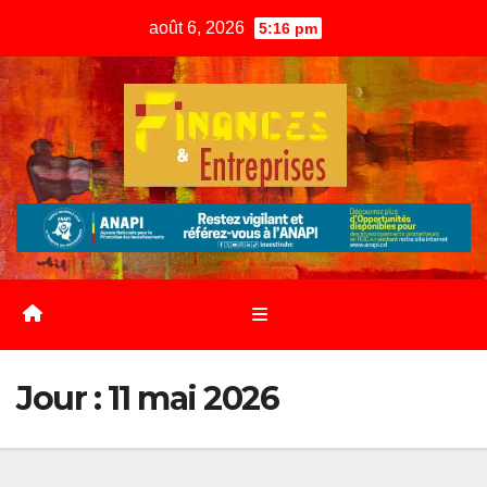
Skip
août 6, 2026
5:16 pm
to
content
Jour :
11 mai 2026