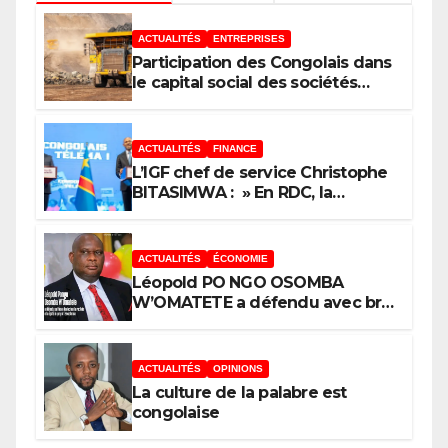
ACTUALITÉS
ENTREPRISES
Participation des Congolais dans
le capital social des sociétés
minières : Voici les 5 questions
que le Décret attendu devra
trancher
ACTUALITÉS
FINANCE
L’IGF chef de service Christophe
BITASIMWA : » En RDC, la
tendance est à la fraude, au
détournement, à la corruption »
ACTUALITÉS
ÉCONOMIE
Léopold PO NGO OSOMBA
W’OMATETE a défendu avec brio
sa thèse intitulée « Analyse de la
pauvreté et de l’accessibilité des
ménages aux biens et services
ACTUALITÉS
OPINIONS
sociaux de base dans la Ville
La culture de la palabre est
Province de Kinshasa », devant
congolaise
le jury conduit par le Prof. Mabi
Mulumba