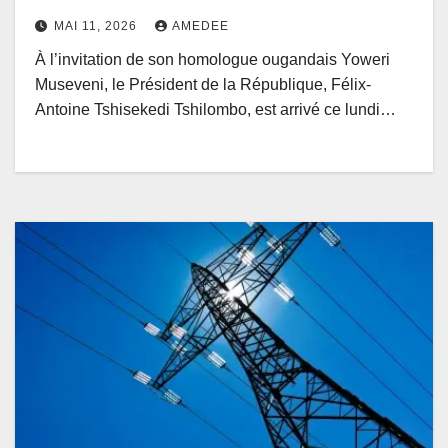
de prospérité mutuelle
MAI 11, 2026
AMEDEE
À l’invitation de son homologue ougandais Yoweri
Museveni, le Président de la République, Félix-
Antoine Tshisekedi Tshilombo, est arrivé ce lundi…