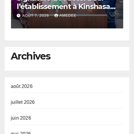
l’établissement à Kinshasa
a
du bureau-pays de l’Agence
AOÛT 7, 2026
AMEDEE
de développement de
l’Union africaine–Nouveau
Partenariat pour le
développement de l’Afrique
Archives
(AUDA-NEPAD)
août 2026
juillet 2026
juin 2026
mai 2026