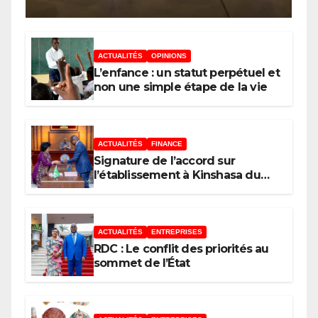
mobilise les investisseurs
autour de l’ambition d’une
RDC, destination phare de
ACTUALITÉS
OPINIONS
l’investissement en Afrique
L’enfance : un statut perpétuel et
non une simple étape de la vie
ACTUALITÉS
FINANCE
Signature de l’accord sur
l’établissement à Kinshasa du
bureau-pays de l’Agence de
développement de l’Union
africaine–Nouveau Partenariat
pour le développement de
ACTUALITÉS
ENTREPRISES
l’Afrique (AUDA-NEPAD)
RDC : Le conflit des priorités au
sommet de l’État