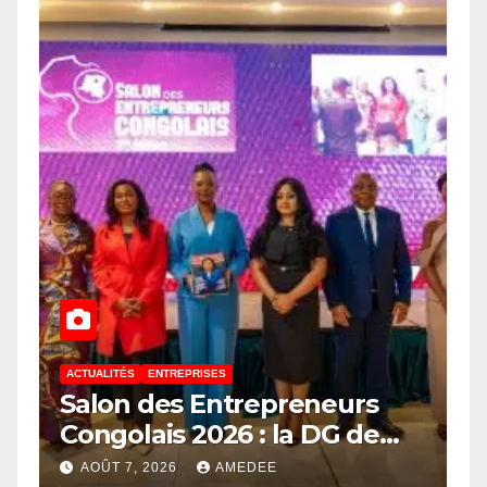
ACTUALITÉS
ENTREPRISES
Salon des Entrepreneurs
Congolais 2026 : la DG de
l’ANAPI Rachel PUNGU
AOÛT 7, 2026
AMEDEE