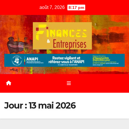
Skip
août 7, 2026
8:17 pm
to
content
Jour :
13 mai 2026