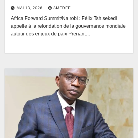
mondiale autour des enjeux de
MAI 13, 2026
AMEDEE
paix
Africa Forward Summit/Nairobi : Félix Tshisekedi
appelle à la refondation de la gouvernance mondiale
autour des enjeux de paix Prenant…