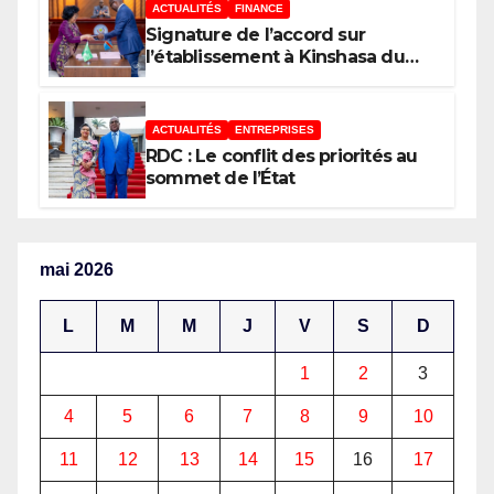
ACTUALITÉS
FINANCE
Signature de l’accord sur
l’établissement à Kinshasa du
bureau-pays de l’Agence de
développement de l’Union
africaine–Nouveau Partenariat
ACTUALITÉS
ENTREPRISES
pour le développement de
RDC : Le conflit des priorités au
l’Afrique (AUDA-NEPAD)
sommet de l’État
mai 2026
L
M
M
J
V
S
D
1
2
3
4
5
6
7
8
9
10
11
12
13
14
15
16
17