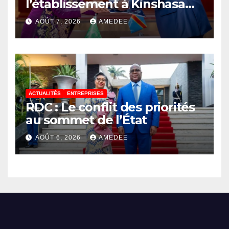
l’établissement à Kinshasa
du bureau-pays de l’Agence
AOÛT 7, 2026
AMEDEE
de développement de
l’Union africaine–Nouveau
Partenariat pour le
développement de l’Afrique
(AUDA-NEPAD)
ACTUALITÉS
ENTREPRISES
RDC : Le conflit des priorités
au sommet de l’État
AOÛT 6, 2026
AMEDEE