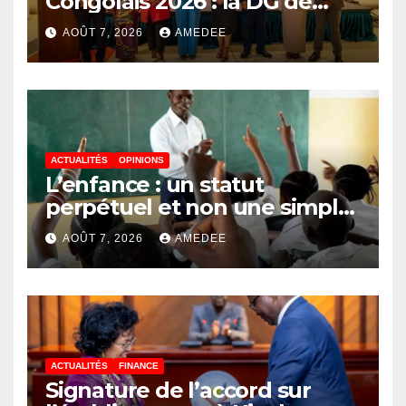
Congolais 2026 : la DG de
l’ANAPI Rachel PUNGU
AOÛT 7, 2026
AMEDEE
mobilise les investisseurs
autour de l’ambition d’une
RDC, destination phare de
l’investissement en Afrique
ACTUALITÉS
OPINIONS
L’enfance : un statut
perpétuel et non une simple
étape de la vie
AOÛT 7, 2026
AMEDEE
ACTUALITÉS
FINANCE
Signature de l’accord sur