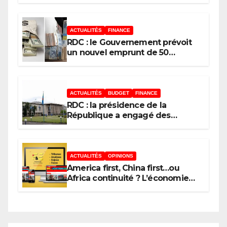
réserves de change stagnent,
l’interopérabilité toujours au
point mort
ACTUALITÉS
FINANCE
RDC : le Gouvernement prévoit
un nouvel emprunt de 50
millions USD le 11 août 2026 au
moyen des Obligations du
Trésor
ACTUALITÉS
BUDGET
FINANCE
RDC : la présidence de la
République a engagé des
dépenses estimées à 554
millions USD au 1er semestre
2026 (budget)
ACTUALITÉS
OPINIONS
America first, China first…ou
Africa continuité ? L’économie
n’est jamais que l’ombre d’une
ontologie