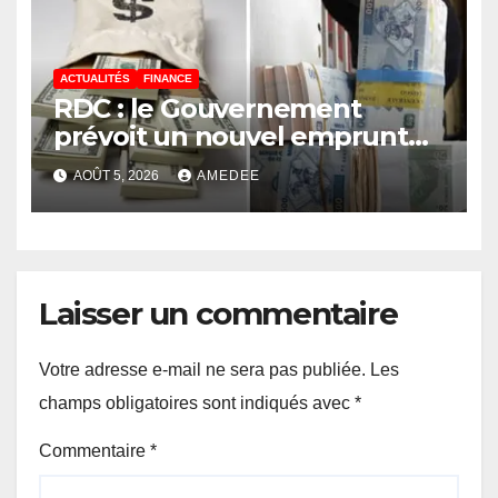
toujours au point mort
ACTUALITÉS
FINANCE
RDC : le Gouvernement
prévoit un nouvel emprunt
de 50 millions USD le 11 août
AOÛT 5, 2026
AMEDEE
2026 au moyen des
Obligations du Trésor
Laisser un commentaire
Votre adresse e-mail ne sera pas publiée.
Les
champs obligatoires sont indiqués avec
*
Commentaire
*