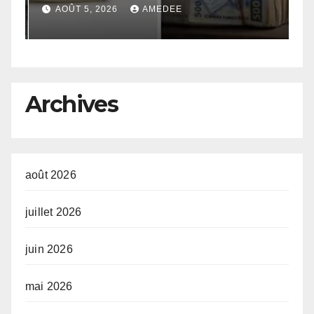
de 50 millions USD le 11 août
d
AOÛT 5, 2026
AMEDEE
2026 au moyen des
m
Obligations du Trésor
s
au
Archives
août 2026
juillet 2026
juin 2026
mai 2026