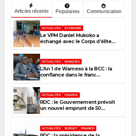
Articles récents
Populaires
Communication
ACTUALITÉS
ÉCONOMIE
Le VPM Daniel Mukoko a
échangé avec le Corps d’élite
scientifique de
l’UDPS/Tshisekedi sur les grands
enjeux de développement de la
ACTUALITÉS
BANQUES
RDC
L’An 1 de Wameso à la BCC : la
confiance dans le franc
congolais loin d’être acquise, les
réserves de change stagnent,
l’interopérabilité toujours au
ACTUALITÉS
FINANCE
point mort
RDC : le Gouvernement prévoit
un nouvel emprunt de 50
millions USD le 11 août 2026 au
moyen des Obligations du
Trésor
ACTUALITÉS
BUDGET
FINANCE
RDC : la présidence de la