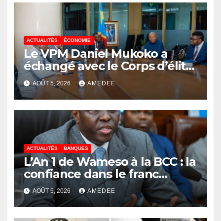
ACTUALITÉS
ÉCONOMIE
Le VPM Daniel Mukoko a
échangé avec le Corps d’élite
scientifique de
AOÛT 5, 2026
AMEDEE
l’UDPS/Tshisekedi sur les
grands enjeux de
développement de la RDC
ACTUALITÉS
BANQUES
L’An 1 de Wameso à la BCC : la
confiance dans le franc
congolais loin d’être acquise,
AOÛT 5, 2026
AMEDEE
les réserves de change
stagnent, l’interopérabilité