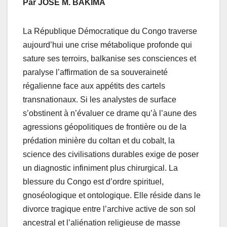
Par JOSE M. BAKIMA
b
A
er
o
p
La République Démocratique du Congo traverse
o
p
aujourd’hui une crise métabolique profonde qui
k
sature ses terroirs, balkanise ses consciences et
paralyse l’affirmation de sa souveraineté
régalienne face aux appétits des cartels
transnationaux. Si les analystes de surface
s’obstinent à n’évaluer ce drame qu’à l’aune des
agressions géopolitiques de frontière ou de la
prédation minière du coltan et du cobalt, la
science des civilisations durables exige de poser
un diagnostic infiniment plus chirurgical. La
blessure du Congo est d’ordre spirituel,
gnoséologique et ontologique. Elle réside dans le
divorce tragique entre l’archive active de son sol
ancestral et l’aliénation religieuse de masse