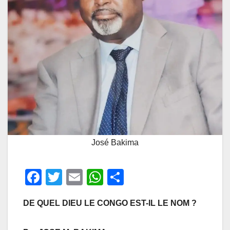
José Bakima
F
T
E
W
P
a
wi
m
h
ar
DE QUEL DIEU LE CONGO EST-IL LE NOM ?
c
tt
ail
at
ta
e
er
s
g