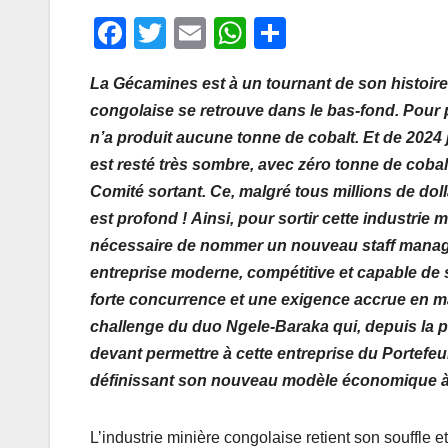
F
T
E
W
P
a
wi
m
h
ar
La Gécamines est à un tournant de son histoire.
c
tt
ail
at
ta
congolaise se retrouve dans le bas-fond. Pour 
e
er
s
g
n’a produit aucune tonne de cobalt. Et de 2024 
b
A
er
est resté très sombre, avec zéro tonne de cobalt 
o
p
Comité sortant. Ce, malgré tous millions de doll
o
p
est profond ! Ainsi, pour sortir cette industrie 
nécessaire de nommer un nouveau staff manage
k
entreprise moderne, compétitive et capable de
forte concurrence et une exigence accrue en mat
challenge du duo Ngele-Baraka qui, depuis la p
devant permettre à cette entreprise du Portefeui
définissant son nouveau modèle économique à l
L’industrie minière congolaise retient son souffle 