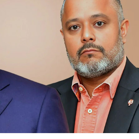
mobilise les
investisseurs
autour de
l’ambition
d’une RDC,
destination
phare de
l’investisseme
nt en Afrique