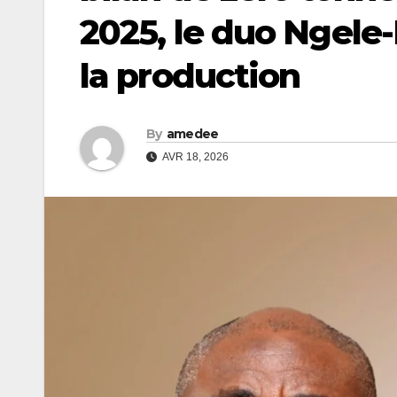
2025, le duo Ngele
la production
By
amedee
AVR 18, 2026