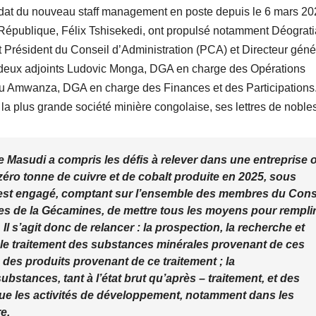
dat du nouveau staff management en poste depuis le 6 mars 20
 République, Félix Tshisekedi, ont propulsé notamment Déograt
résident du Conseil d’Administration (PCA) et Directeur géné
deux adjoints Ludovic Monga, DGA en charge des Opérations
gu Amwanza, DGA en charge des Finances et des Participations
 à la plus grande société minière congolaise, ses lettres de noble
e Masudi a compris les défis à relever dans une entreprise 
zéro tonne de cuivre et de cobalt produite en 2025, sous
 s’est engagé, comptant sur l’ensemble des membres du Cons
res de la Gécamines, de mettre tous les moyens pour rempli
 Il s’agit donc de relancer : la prospection, la recherche et
; le traitement des substances minérales provenant de ces
 des produits provenant de ce traitement ; la
ubstances, tant à l’état brut qu’après – traitement, et des
 que les activités de développement, notamment dans les
e.