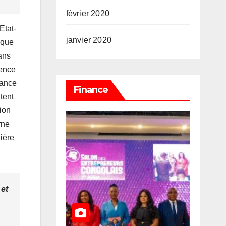
février 2020
Etat-
janvier 2020
ique
ans
rence
mance
Finance
utent
tion
rne
nière
 et