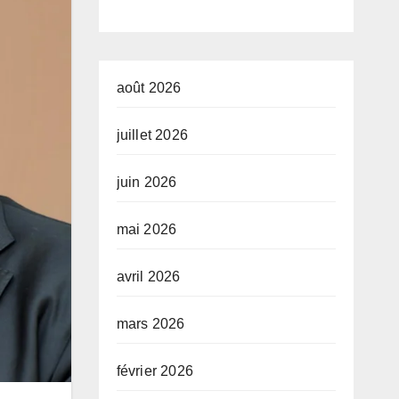
développeme
nt de l’Union
africaine–
août 2026
Nouveau
juillet 2026
Partenariat
juin 2026
pour le
développeme
mai 2026
nt de l’Afrique
avril 2026
(AUDA-
NEPAD)
mars 2026
février 2026