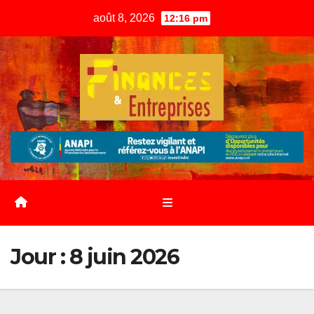
Skip
août 8, 2026
12:16 pm
to
content
Jour :
8 juin 2026