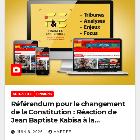
ACTUALITÉS
OPINIONS
Référendum pour le changement
de la Constitution : Réaction de
Jean Baptiste Kabisa à la
publication de Paul-Gaspard
JUIN 8, 2026
AMEDEE
Ngondankoy