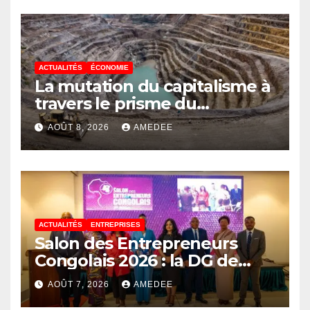
Médias et l’Union Nationale
des Caméramans du Congo
ACTUALITÉS
ÉCONOMIE
La mutation du capitalisme à
travers le prisme du
Continuisme : de l’économie
AOÛT 8, 2026
AMEDEE
de l’extraction à l’économie
de la continuité
ACTUALITÉS
ENTREPRISES
Salon des Entrepreneurs
Congolais 2026 : la DG de
l’ANAPI Rachel PUNGU
AOÛT 7, 2026
AMEDEE
mobilise les investisseurs