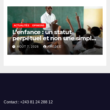
autour de l’ambition d’une
RDC, destination phare de
l’investissement en Afrique
ACTUALITÉS
OPINIONS
L’enfance : un statut
perpétuel et non une simple
étape de la vie
AOÛT 7, 2026
AMEDEE
Contact : +243 81 24 288 12