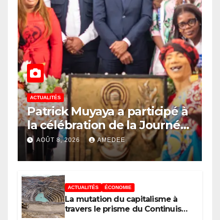
ACTUALITÉS
Patrick Muyaya a participé à
la célébration de la Journée
nationale de la Presse
AOÛT 8, 2026
AMEDEE
congolaise organisée par la
Tribune des Femmes de
Médias et l’Union Nationale
ACTUALITÉS
ÉCONOMIE
des Caméramans du Congo
La mutation du capitalisme à
travers le prisme du Continuisme
: de l’économie de l’extraction à