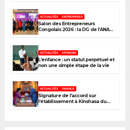
l’économie de la continuité
ACTUALITÉS
ENTREPRISES
Salon des Entrepreneurs
Congolais 2026 : la DG de l’ANAPI
Rachel PUNGU mobilise les
investisseurs autour de
l’ambition d’une RDC, destination
phare de l’investissement en
ACTUALITÉS
OPINIONS
Afrique
L’enfance : un statut perpétuel et
non une simple étape de la vie
ACTUALITÉS
FINANCE
Signature de l’accord sur
l’établissement à Kinshasa du
bureau-pays de l’Agence de
développement de l’Union
africaine–Nouveau Partenariat
pour le développement de