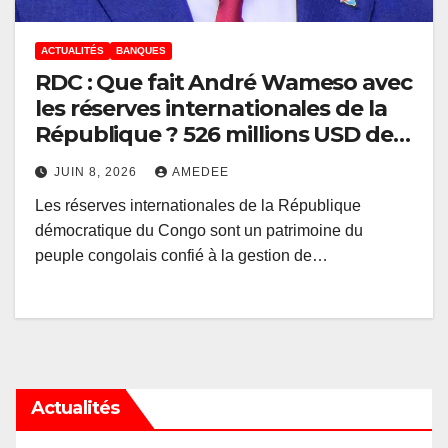
ACTUALITÉS
BANQUES
RDC : Que fait André Wameso avec
les réserves internationales de la
République ? 526 millions USD de
baisse en l’espace de trois
JUIN 8, 2026
AMEDEE
semaines
Les réserves internationales de la République
démocratique du Congo sont un patrimoine du
peuple congolais confié à la gestion de…
Actualités