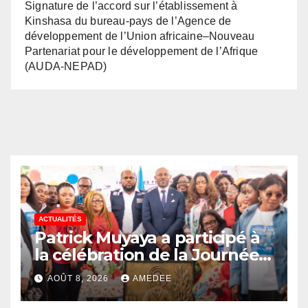
Signature de l’accord sur l’établissement à
Kinshasa du bureau-pays de l’Agence de
développement de l’Union africaine–Nouveau
Partenariat pour le développement de l’Afrique
(AUDA-NEPAD)
ACTUALITÉS
Patrick Muyaya a participé à
la célébration de la Journée
nationale de la Presse
AOÛT 8, 2026
AMEDEE
congolaise organisée par la
Tribune des Femmes de