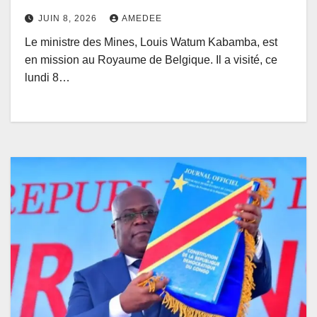
vice-premier ministre des affaires
JUIN 8, 2026
AMEDEE
étrangères Maxime Prévot
Le ministre des Mines, Louis Watum Kabamba, est
en mission au Royaume de Belgique. Il a visité, ce
lundi 8…