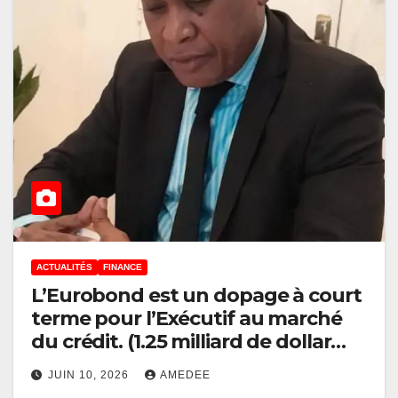
ACTUALITÉS
FINANCE
L’Eurobond est un dopage à court
terme pour l’Exécutif au marché
du crédit. (1.25 milliard de dollar
pour la RDC). Un succès financier
JUIN 10, 2026
AMEDEE