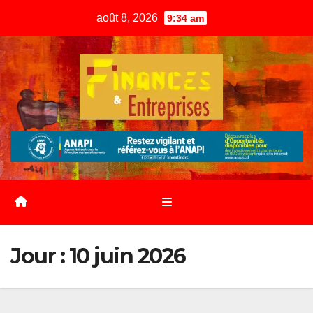
Skip
août 8, 2026
9:34 am
to
content
Jour :
10 juin 2026