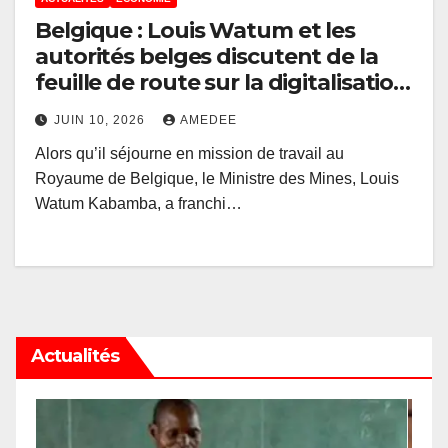
Belgique : Louis Watum et les
autorités belges discutent de la
feuille de route sur la digitalisation
et la restitution progressive des
JUIN 10, 2026
AMEDEE
archives géologiques de la RDC
Alors qu’il séjourne en mission de travail au
Royaume de Belgique, le Ministre des Mines, Louis
Watum Kabamba, a franchi…
Actualités