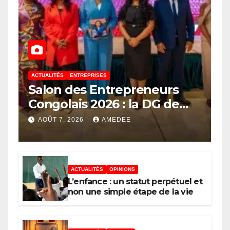
ACTUALITÉS
ENTREPRISES
Salon des Entrepreneurs
Congolais 2026 : la DG de
l’ANAPI Rachel PUNGU
AOÛT 7, 2026
AMEDEE
mobilise les investisseurs
autour de l’ambition d’une
RDC, destination phare de
ACTUALITÉS
OPINIONS
l’investissement en Afrique
L’enfance : un statut perpétuel et
non une simple étape de la vie