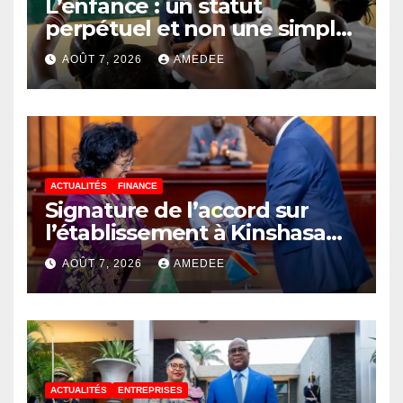
L’enfance : un statut
perpétuel et non une simple
étape de la vie
AOÛT 7, 2026
AMEDEE
ACTUALITÉS
FINANCE
Signature de l’accord sur
l’établissement à Kinshasa
du bureau-pays de l’Agence
AOÛT 7, 2026
AMEDEE
de développement de
l’Union africaine–Nouveau
Partenariat pour le
développement de l’Afrique
(AUDA-NEPAD)
ACTUALITÉS
ENTREPRISES