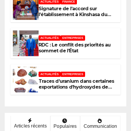
ACTUALITÉS
FINANCE
Signature de l’accord sur
l’établissement à Kinshasa du
bureau-pays de l’Agence de
développement de l’Union
africaine–Nouveau Partenariat
pour le développement de
ACTUALITÉS
ENTREPRISES
l’Afrique (AUDA-NEPAD)
RDC : Le conflit des priorités au
sommet de l’État
ACTUALITÉS
ENTREPRISES
Traces d’uranium dans certaines
exportations d’hydroxydes de
cobalt : Mise au point du
Gouvernement
Articles récents
Populaires
Communication