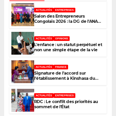
ACTUALITÉS
ENTREPRISES
Salon des Entrepreneurs
Congolais 2026 : la DG de l’ANAPI
Rachel PUNGU mobilise les
investisseurs autour de
l’ambition d’une RDC, destination
ACTUALITÉS
OPINIONS
phare de l’investissement en
L’enfance : un statut perpétuel et
Afrique
non une simple étape de la vie
ACTUALITÉS
FINANCE
Signature de l’accord sur
l’établissement à Kinshasa du
bureau-pays de l’Agence de
développement de l’Union
africaine–Nouveau Partenariat
ACTUALITÉS
ENTREPRISES
pour le développement de
RDC : Le conflit des priorités au
l’Afrique (AUDA-NEPAD)
sommet de l’État