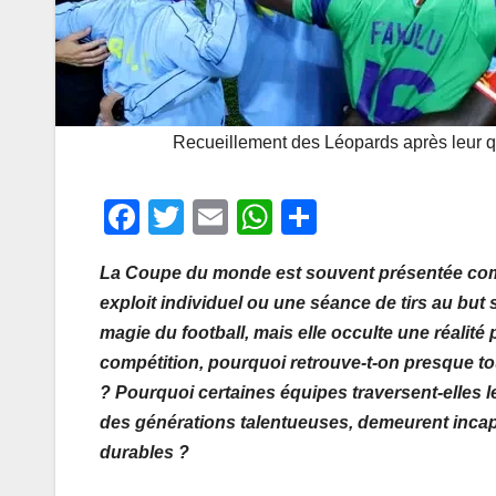
Recueillement des Léopards après leur q
F
T
E
W
P
a
wi
m
h
ar
La Coupe du monde est souvent présentée comme
c
tt
ail
at
ta
exploit individuel ou une séance de tirs au but su
e
er
s
g
magie du football, mais elle occulte une réalité
b
A
er
compétition, pourquoi retrouve-t-on presque to
o
p
? Pourquoi certaines équipes traversent-elles l
o
p
des générations talentueuses, demeurent incap
durables ?
k