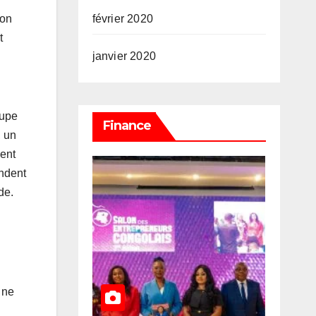
ion
février 2020
t
janvier 2020
n
oupe
Finance
, un
ment
endent
de.
 ne