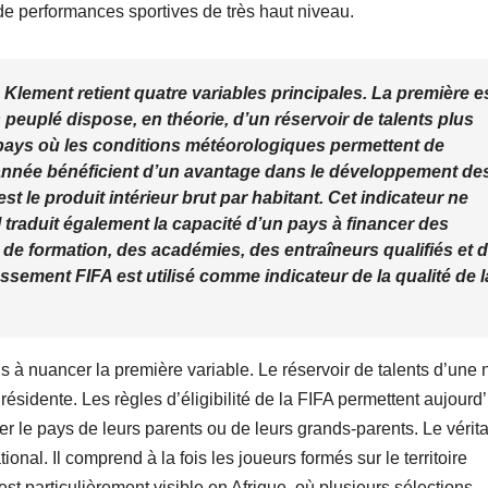
 de performances sportives de très haut niveau.
lement retient quatre variables principales. La première e
s peuplé dispose, en théorie, d’un réservoir de talents plus
 pays où les conditions météorologiques permettent de
 l’année bénéficient d’un avantage dans le développement de
st le produit intérieur brut par habitant. Cet indicateur ne
 traduit également la capacité d’un pays à financer des
s de formation, des académies, des entraîneurs qualifiés et 
assement FIFA est utilisé comme indicateur de la qualité de l
ois à nuancer la première variable. Le réservoir de talents d’une 
sidente. Les règles d’éligibilité de la FIFA permettent aujourd’
r le pays de leurs parents ou de leurs grands-parents. Le vérit
onal. Il comprend à la fois les joueurs formés sur le territoire
 est particulièrement visible en Afrique, où plusieurs sélections