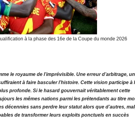
mobilise les
investisseurs
autour de
ualification à la phase des 16e de la Coupe du monde 2026
l’ambition
d’une RDC,
destination
 le royaume de l’imprévisible. Une erreur d’arbitrage, un
phare de
ffiraient à faire basculer l’histoire. Cette vision participe à 
l’investisseme
 plus profonde. Si le hasard gouvernait véritablement cette
nt en Afrique
ujours les mêmes nations parmi les prétendants au titre mo
es décennies sans perdre leur statut alors que d’autres, ma
ables de transformer leurs exploits ponctuels en succès