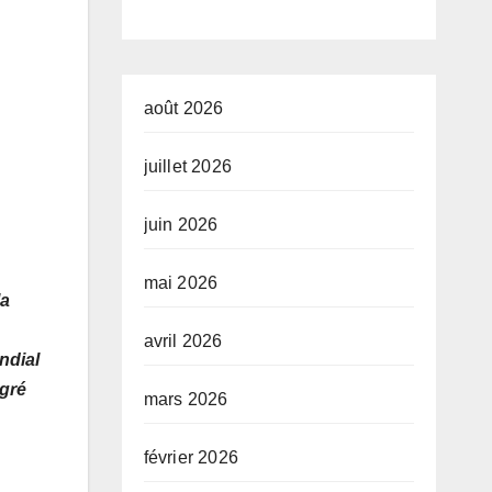
développeme
nt de l’Union
africaine–
août 2026
Nouveau
juillet 2026
Partenariat
juin 2026
pour le
développeme
mai 2026
la
nt de l’Afrique
avril 2026
(AUDA-
ndial
lgré
NEPAD)
mars 2026
février 2026