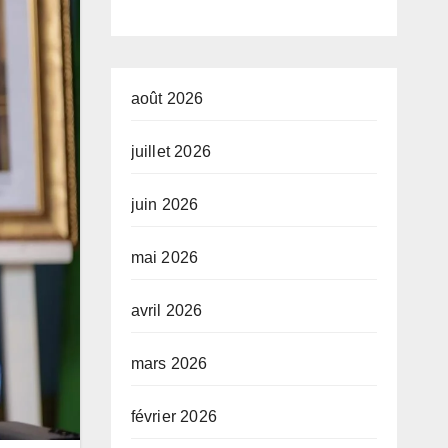
développeme
nt de l’Union
africaine–
août 2026
Nouveau
juillet 2026
Partenariat
juin 2026
pour le
développeme
mai 2026
nt de l’Afrique
avril 2026
(AUDA-
NEPAD)
mars 2026
février 2026