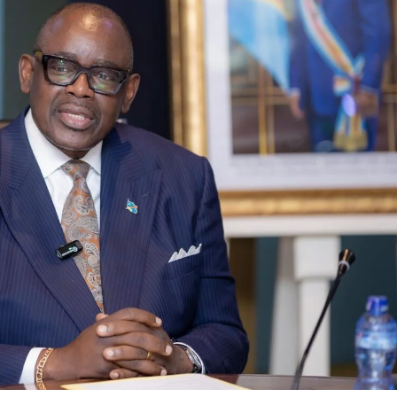
mobilise les
investisseurs
autour de
l’ambition
d’une RDC,
destination
phare de
l’investisseme
nt en Afrique