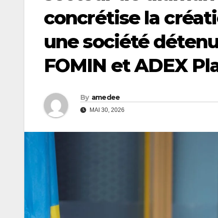
concrétise la créa
une société détenue
FOMIN et ADEX Pl
By
amedee
MAI 30, 2026