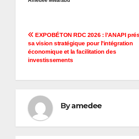
Amédée Mwarabu
Navigation
EXPOBÉTON RDC 2026 : l’ANAPI prés
sa vision stratégique pour l’intégration
de
économique et la facilitation des
l’article
investissements
By
amedee