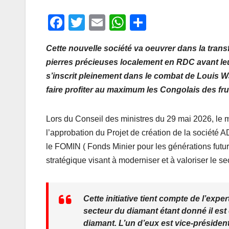
F
T
E
W
P
a
wi
m
h
ar
Cette nouvelle société va oeuvrer dans la transf
c
tt
ail
at
ta
pierres précieuses localement en RDC avant leu
e
er
s
g
s’inscrit pleinement dans le combat de Louis W
b
A
er
faire profiter au maximum les Congolais des frui
o
p
o
p
Lors du Conseil des ministres du 29 mai 2026, le 
k
l’approbation du Projet de création de la sociét
le FOMIN ( Fonds Minier pour les générations futur
stratégique visant à moderniser et à valoriser le 
Cette initiative tient compte de l’ex
secteur du diamant étant donné il e
diamant. L’un d’eux est vice-préside