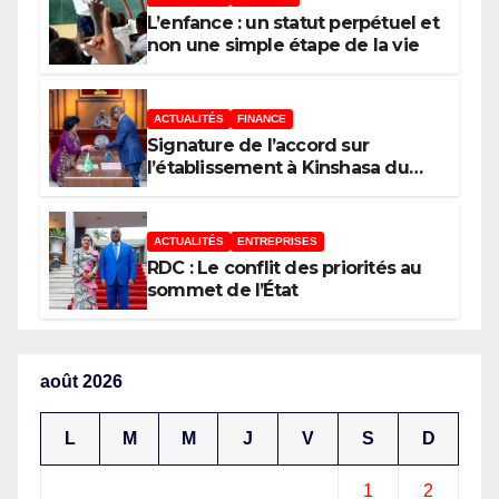
phare de l’investissement en
L’enfance : un statut perpétuel et
Afrique
non une simple étape de la vie
ACTUALITÉS
FINANCE
Signature de l’accord sur
l’établissement à Kinshasa du
bureau-pays de l’Agence de
développement de l’Union
africaine–Nouveau Partenariat
ACTUALITÉS
ENTREPRISES
pour le développement de
RDC : Le conflit des priorités au
l’Afrique (AUDA-NEPAD)
sommet de l’État
août 2026
L
M
M
J
V
S
D
1
2