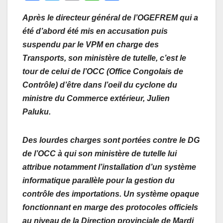
a
wi
m
h
ar
Après le directeur général de l’OGEFREM qui a
c
tt
ail
at
ta
été d’abord été mis en accusation puis
e
er
s
g
suspendu par le VPM en charge des
b
A
er
Transports, son ministère de tutelle, c’est le
o
p
tour de celui de l’OCC (Office Congolais de
o
p
Contrôle) d’être dans l’oeil du cyclone du
ministre du Commerce extérieur, Julien
k
Paluku.
Des lourdes charges sont portées contre le DG
de l’OCC à qui son ministère de tutelle lui
attribue notamment l’installation d’un système
informatique parallèle pour la gestion du
contrôle des importations. Un système opaque
fonctionnant en marge des protocoles officiels
au niveau de la Direction provinciale de Mardi