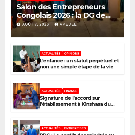
Salon des Entrepreneurs
Congolais 2026 : la DG de
l’ANAPI Rachel PUNGU
AOÛT 7, 2026
AMEDEE
mobilise les investisseurs
autour de l’ambition d’une
RDC, destination phare de
ACTUALITÉS
OPINIONS
l’investissement en Afrique
L’enfance : un statut perpétuel et
non une simple étape de la vie
ACTUALITÉS
FINANCE
Signature de l’accord sur
l’établissement à Kinshasa du
bureau-pays de l’Agence de
développement de l’Union
africaine–Nouveau Partenariat
pour le développement de
ACTUALITÉS
ENTREPRISES
l’Afrique (AUDA-NEPAD)