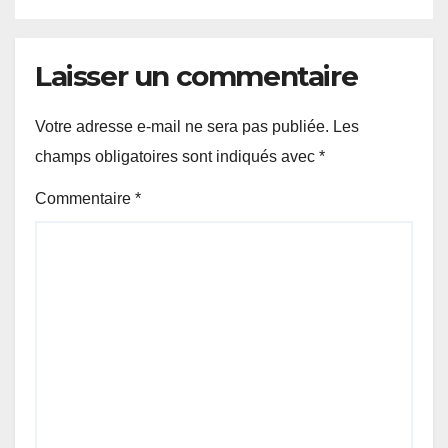
Partenariat pour le
développement de l’Afrique
(AUDA-NEPAD)
Laisser un commentaire
Votre adresse e-mail ne sera pas publiée.
Les
champs obligatoires sont indiqués avec
*
Commentaire
*