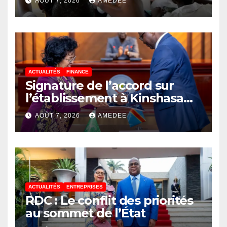
AOÛT 7, 2026
AMEDEE
ACTUALITÉS
FINANCE
Signature de l’accord sur
l’établissement à Kinshasa
du bureau-pays de l’Agence
AOÛT 7, 2026
AMEDEE
de développement de
l’Union africaine–Nouveau
Partenariat pour le
développement de l’Afrique
(AUDA-NEPAD)
ACTUALITÉS
ENTREPRISES
RDC : Le conflit des priorités
au sommet de l’État