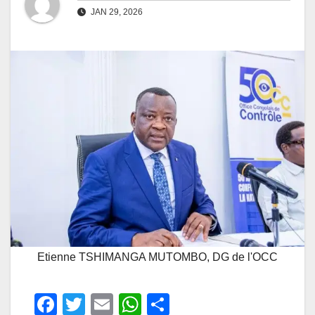
JAN 29, 2026
Etienne TSHIMANGA MUTOMBO, DG de l'OCC
F
T
E
W
P