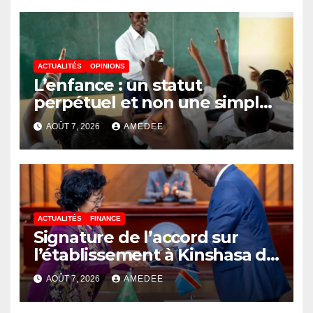
autour de l’ambition d’une
RDC, destination phare de
l’investissement en Afrique
ACTUALITÉS
OPINIONS
L’enfance : un statut
perpétuel et non une simple
étape de la vie
AOÛT 7, 2026
AMEDEE
ACTUALITÉS
FINANCE
Signature de l’accord sur
l’établissement à Kinshasa du
bureau-pays de l’Agence de
AOÛT 7, 2026
AMEDEE
développement de l’Union
africaine–Nouveau