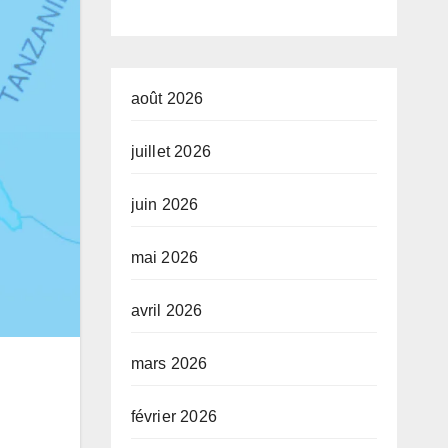
estions que
détournemen
 Décret
t, à la
tendu devra
corruption »
août 2026
ancher
juillet 2026
juin 2026
mai 2026
avril 2026
mars 2026
février 2026