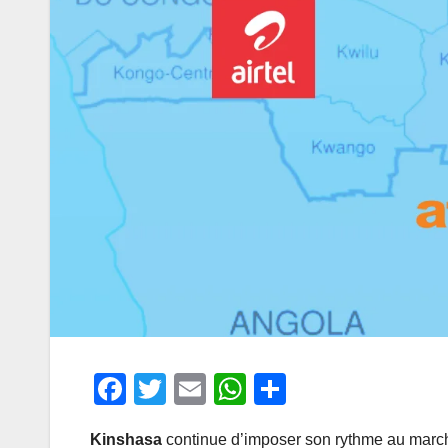
F
T
E
W
P
a
wi
m
h
ar
Kinshasa
continue d’imposer son rythme au marc