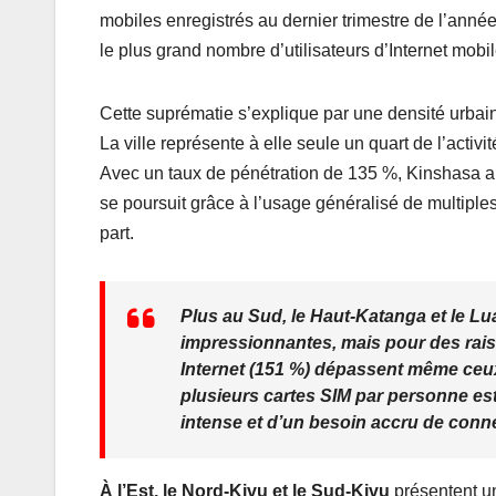
c
tt
ail
at
ta
mobiles enregistrés au dernier trimestre de l’anné
e
er
s
g
le plus grand nombre d’utilisateurs d’Internet mobil
b
A
er
o
p
Cette suprématie s’explique par une densité urbai
o
p
La ville représente à elle seule un quart de l’activi
k
Avec un taux de pénétration de 135 %, Kinshasa a 
se poursuit grâce à l’usage généralisé de multipl
part.
Plus au Sud, le Haut‑Katanga et le Lu
impressionnantes, mais pour des raiso
Internet (151 %) dépassent même ceux
plusieurs cartes SIM par personne est
intense et d’un besoin accru de conn
À l’Est, le Nord‑Kivu et le Sud‑Kivu
présentent un