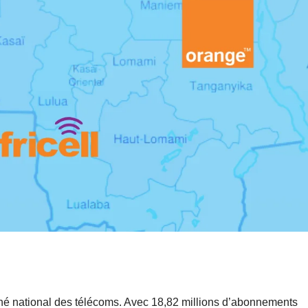
du
qu
Gouvernemen
le
t
at
tr
hé national des télécoms. Avec 18,82 millions d’abonnements