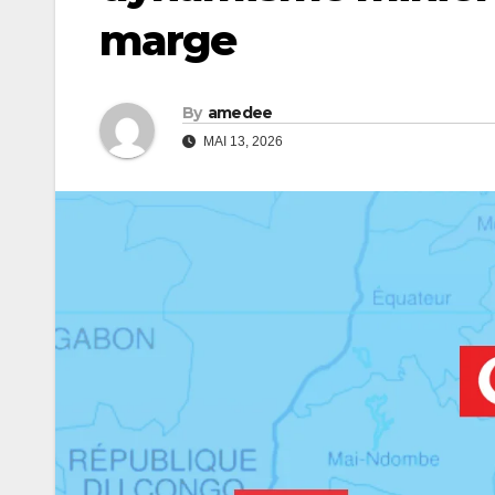
marge
By
amedee
MAI 13, 2026