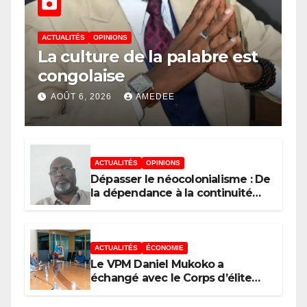
ACTUALITÉS
OPINIONS
La culture de la palabre est
congolaise
AOÛT 6, 2026
AMEDEE
ACTUALITÉS
OPINIONS
Dépasser le néocolonialisme : De
la dépendance à la continuité
souveraine
ACTUALITÉS
ÉCONOMIE
Le VPM Daniel Mukoko a
échangé avec le Corps d’élite
scientifique de
l’UDPS/Tshisekedi sur les grands