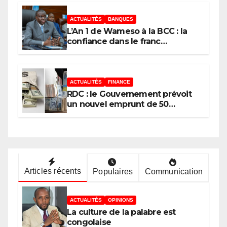
enjeux de développement de la
RDC
ACTUALITÉS
BANQUES
L’An 1 de Wameso à la BCC : la
confiance dans le franc
congolais loin d’être acquise, les
réserves de change stagnent,
l’interopérabilité toujours au
point mort
ACTUALITÉS
FINANCE
RDC : le Gouvernement prévoit
un nouvel emprunt de 50
millions USD le 11 août 2026 au
moyen des Obligations du
Trésor
Articles récents
Populaires
Communication
ACTUALITÉS
OPINIONS
La culture de la palabre est
congolaise