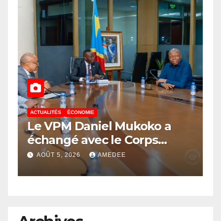
ACTUALITÉS
ÉCONOMIE
A
Le VPM Daniel Mukoko a
L
échangé avec le Corps
l
é
d’élite scientifique de
c
AOÛT 5, 2026
AMEDEE
l’UDPS/Tshisekedi sur les
a
grands enjeux de
c
développement de la RDC
l
p