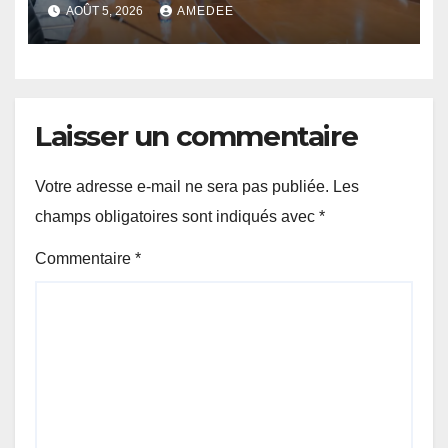
scientifique de
AOÛT 5, 2026
AMEDEE
l’UDPS/Tshisekedi sur les
grands enjeux de
développement de la RDC
Laisser un commentaire
Votre adresse e-mail ne sera pas publiée.
Les
champs obligatoires sont indiqués avec
*
Commentaire
*