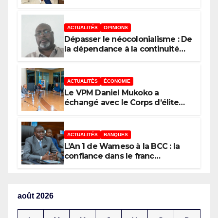
ACTUALITÉS
OPINIONS
Dépasser le néocolonialisme : De
la dépendance à la continuité
souveraine
ACTUALITÉS
ÉCONOMIE
Le VPM Daniel Mukoko a
échangé avec le Corps d’élite
scientifique de
l’UDPS/Tshisekedi sur les grands
enjeux de développement de la
ACTUALITÉS
BANQUES
RDC
L’An 1 de Wameso à la BCC : la
confiance dans le franc
congolais loin d’être acquise, les
réserves de change stagnent,
l’interopérabilité toujours au
point mort
août 2026