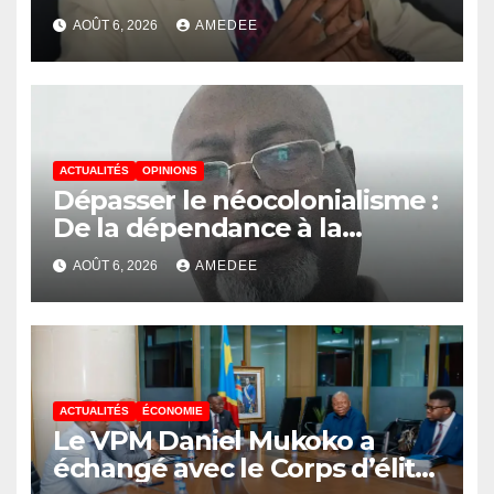
AOÛT 6, 2026
AMEDEE
ACTUALITÉS
OPINIONS
Dépasser le néocolonialisme :
De la dépendance à la
continuité souveraine
AOÛT 6, 2026
AMEDEE
ACTUALITÉS
ÉCONOMIE
Le VPM Daniel Mukoko a
échangé avec le Corps d’élite