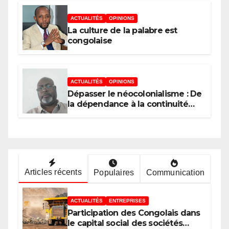
ménages aux biens et services
sociaux de base dans la Ville
ACTUALITÉS
OPINIONS
Province de Kinshasa », devant
La culture de la palabre est
le jury conduit par le Prof. Mabi
congolaise
Mulumba
ACTUALITÉS
OPINIONS
Dépasser le néocolonialisme : De
la dépendance à la continuité
souveraine
Articles récents
Populaires
Communication
ACTUALITÉS
ENTREPRISES
Participation des Congolais dans
le capital social des sociétés