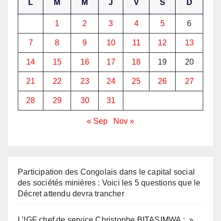
L
M
M
J
V
S
D
1
2
3
4
5
6
7
8
9
10
11
12
13
14
15
16
17
18
19
20
21
22
23
24
25
26
27
28
29
30
31
« Sep
Nov »
Participation des Congolais dans le capital social
des sociétés minières : Voici les 5 questions que le
Décret attendu devra trancher
L’IGF chef de service Christophe BITASIMWA : »