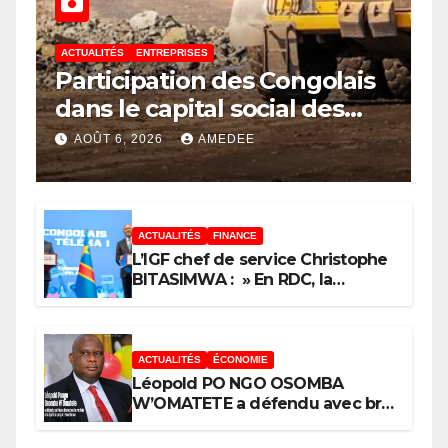
ACTUALITÉS
ENTREPRISES
Participation des Congolais
dans le capital social des
sociétés minières : Voici les 5
AOÛT 6, 2026
AMEDEE
questions que le Décret
attendu devra trancher
ACTUALITÉS
FINANCE
L’IGF chef de service Christophe
BITASIMWA : » En RDC, la
tendance est à la fraude, au
détournement, à la corruption »
ACTUALITÉS
ÉCONOMIE
Léopold PO NGO OSOMBA
W’OMATETE a défendu avec brio
sa thèse intitulée « Analyse de la
pauvreté et de l’accessibilité des