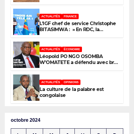
minières : Voici les 5 questions
que le Décret attendu devra
trancher
ACTUALITÉS
FINANCE
L’IGF chef de service Christophe
BITASIMWA : » En RDC, la
tendance est à la fraude, au
détournement, à la corruption »
ACTUALITÉS
ÉCONOMIE
Léopold PO NGO OSOMBA
W’OMATETE a défendu avec brio
sa thèse intitulée « Analyse de la
pauvreté et de l’accessibilité des
ménages aux biens et services
ACTUALITÉS
OPINIONS
sociaux de base dans la Ville
La culture de la palabre est
Province de Kinshasa », devant
congolaise
le jury conduit par le Prof. Mabi
Mulumba
octobre 2024