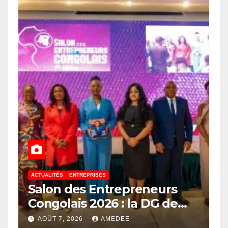
ACTUALITÉS
ENTREPRISES
Salon des Entrepreneurs
Congolais 2026 : la DG de
l’ANAPI Rachel PUNGU
AOÛT 7, 2026
AMEDEE