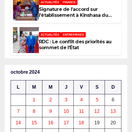
ACTUALITÉS
FINANCE
Signature de l’accord sur
l’établissement à Kinshasa du
bureau-pays de l’Agence de
développement de l’Union
africaine–Nouveau Partenariat
ACTUALITÉS
ENTREPRISES
pour le développement de
RDC : Le conflit des priorités au
l’Afrique (AUDA-NEPAD)
sommet de l’État
octobre 2024
L
M
M
J
V
S
D
1
2
3
4
5
6
7
8
9
10
11
12
13
14
15
16
17
18
19
20