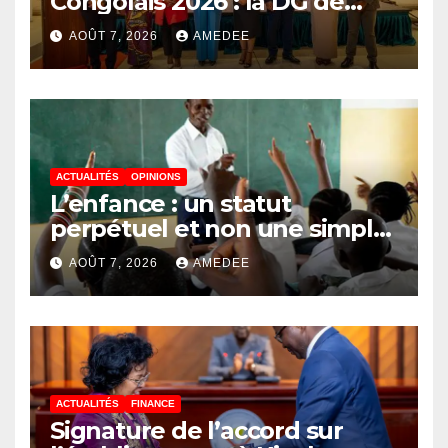
Congolais 2026 : la DG de
l’ANAPI Rachel PUNGU
AOÛT 7, 2026
AMEDEE
mobilise les investisseurs
autour de l’ambition d’une
RDC, destination phare de
l’investissement en Afrique
ACTUALITÉS
OPINIONS
L’enfance : un statut
perpétuel et non une simple
étape de la vie
AOÛT 7, 2026
AMEDEE
ACTUALITÉS
FINANCE
Signature de l’accord sur