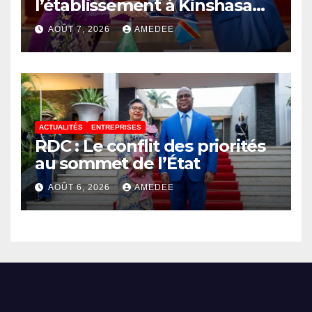
l’établissement à Kinshasa
du bureau-pays de l’Agence
AOÛT 7, 2026
AMEDEE
de développement de
l’Union africaine–Nouveau
Partenariat pour le
développement de l’Afrique
(AUDA-NEPAD)
ACTUALITÉS
ENTREPRISES
RDC : Le conflit des priorités
au sommet de l’État
AOÛT 6, 2026
AMEDEE