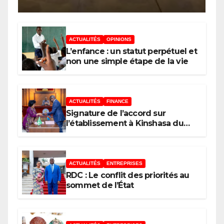
mobilise les investisseurs
autour de l’ambition d’une
RDC, destination phare de
ACTUALITÉS
OPINIONS
l’investissement en Afrique
L’enfance : un statut perpétuel et
non une simple étape de la vie
ACTUALITÉS
FINANCE
Signature de l’accord sur
l’établissement à Kinshasa du
bureau-pays de l’Agence de
développement de l’Union
africaine–Nouveau Partenariat
pour le développement de
ACTUALITÉS
ENTREPRISES
l’Afrique (AUDA-NEPAD)
RDC : Le conflit des priorités au
sommet de l’État