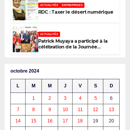
ACTUALITÉS
ENTREPRISES
RDC : Taxer le désert numérique
ACTUALITÉS
Patrick Muyaya a participé à la
célébration de la Journée
nationale de la Presse
congolaise organisée par la
Tribune des Femmes de Médias
et l’Union Nationale des
octobre 2024
Caméramans du Congo
L
M
M
J
V
S
D
1
2
3
4
5
6
7
8
9
10
11
12
13
14
15
16
17
18
19
20