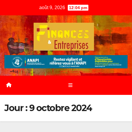
Skip
août 9, 2026
12:04 pm
to
content
Jour :
9 octobre 2024