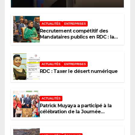
paradoxes sur cet
endettement du
Gouvernement
ACTUALITÉS
ENTREPRISES
Recrutement compétitif des
Mandataires publics en RDC : la
fausse révolution de la
transparence
ACTUALITÉS
ENTREPRISES
RDC : Taxer le désert numérique
ACTUALITÉS
Patrick Muyaya a participé à la
célébration de la Journée
nationale de la Presse
congolaise organisée par la
Tribune des Femmes de Médias