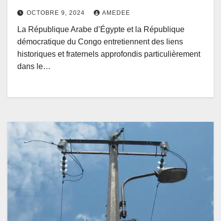
évoquée à Kinshasa
OCTOBRE 9, 2024
AMEDEE
La République Arabe d’Égypte et la République
démocratique du Congo entretiennent des liens
historiques et fraternels approfondis particulièrement
dans le…