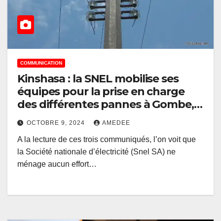
COMMUNICATION
Kinshasa : la SNEL mobilise ses
équipes pour la prise en charge
des différentes pannes à Gombe,
Limete et Kasa-Vubu
OCTOBRE 9, 2024
AMEDEE
A la lecture de ces trois communiqués, l’on voit que
la Société nationale d’électricité (Snel SA) ne
ménage aucun effort…