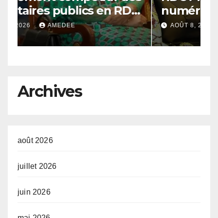
C
numérique
l
n
AOÛT 8, 2026
AMEDEE
c
T
M
d
Archives
août 2026
juillet 2026
juin 2026
mai 2026