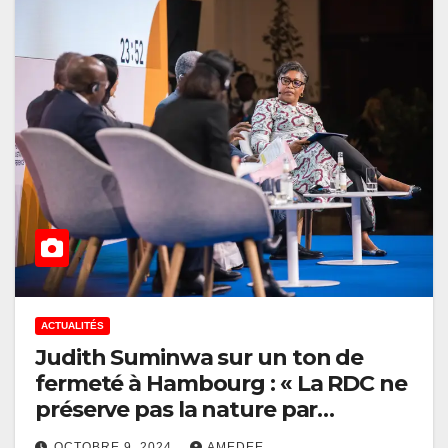
ACTUALITÉS
Judith Suminwa sur un ton de
fermeté à Hambourg : « La RDC ne
préserve pas la nature par
gentillesse, elle doit être rétribuée
OCTOBRE 9, 2024
AMEDEE