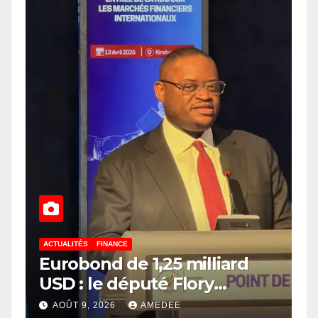
ACTUALITÉS
FINANCE
Eurobond de 1,25 milliard
USD : le député Flory
Mapamboli relève 4
AOÛT 9, 2026
AMEDEE