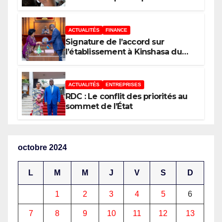
ACTUALITÉS
FINANCE
Signature de l’accord sur
l’établissement à Kinshasa du
bureau-pays de l’Agence de
développement de l’Union
africaine–Nouveau Partenariat
ACTUALITÉS
ENTREPRISES
pour le développement de
RDC : Le conflit des priorités au
l’Afrique (AUDA-NEPAD)
sommet de l’État
octobre 2024
L
M
M
J
V
S
D
1
2
3
4
5
6
7
8
9
10
11
12
13