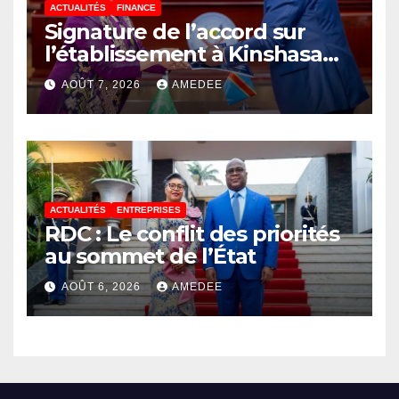
ACTUALITÉS
FINANCE
Signature de l’accord sur
l’établissement à Kinshasa
du bureau-pays de l’Agence
AOÛT 7, 2026
AMEDEE
de développement de
l’Union africaine–Nouveau
Partenariat pour le
développement de l’Afrique
(AUDA-NEPAD)
ACTUALITÉS
ENTREPRISES
RDC : Le conflit des priorités
au sommet de l’État
AOÛT 6, 2026
AMEDEE