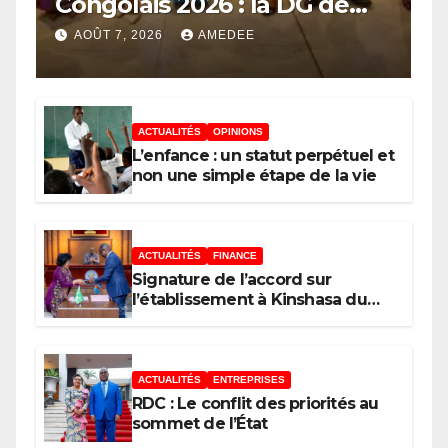
Congolais 2026 : la DG de
l’ANAPI Rachel PUNGU
AOÛT 7, 2026
AMEDEE
mobilise les investisseurs
autour de l’ambition d’une
RDC, destination phare de
ACTUALITÉS
OPINIONS
l’investissement en Afrique
L’enfance : un statut perpétuel et
non une simple étape de la vie
ACTUALITÉS
FINANCE
Signature de l’accord sur
l’établissement à Kinshasa du
bureau-pays de l’Agence de
développement de l’Union
africaine–Nouveau Partenariat
pour le développement de
ACTUALITÉS
ENTREPRISES
l’Afrique (AUDA-NEPAD)
RDC : Le conflit des priorités au
sommet de l’État