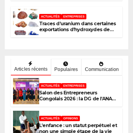
ACTUALITÉS
ENTREPRISES
Traces d’uranium dans certaines
exportations d’hydroxydes de
cobalt : Mise au point du
Gouvernement
Articles récents
Populaires
Communication
ACTUALITÉS
ENTREPRISES
Salon des Entrepreneurs
Congolais 2026 : la DG de l’ANAPI
Rachel PUNGU mobilise les
investisseurs autour de
l’ambition d’une RDC, destination
ACTUALITÉS
OPINIONS
phare de l’investissement en
L’enfance : un statut perpétuel et
Afrique
non une simple étape de la vie