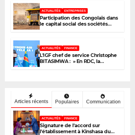
ACTUALITÉS
ENTREPRISES
Participation des Congolais dans
le capital social des sociétés
minières : Voici les 5 questions
que le Décret attendu devra
trancher
ACTUALITÉS
FINANCE
L’IGF chef de service Christophe
BITASIMWA : » En RDC, la
tendance est à la fraude, au
détournement, à la corruption »
Articles récents
Populaires
Communication
ACTUALITÉS
FINANCE
Signature de l’accord sur
l’établissement à Kinshasa du