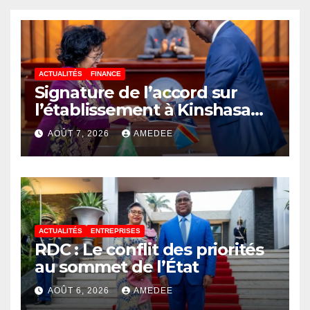
ACTUALITÉS
FINANCE
Signature de l’accord sur
l’établissement à Kinshasa
du bureau-pays de l’Agence
AOÛT 7, 2026
AMEDEE
de développement de
l’Union africaine–Nouveau
Partenariat pour le
développement de l’Afrique
(AUDA-NEPAD)
ACTUALITÉS
ENTREPRISES
RDC : Le conflit des priorités
au sommet de l’État
AOÛT 6, 2026
AMEDEE