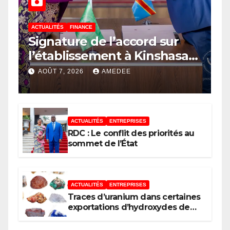
ACTUALITÉS
FINANCE
Signature de l’accord sur
l’établissement à Kinshasa
du bureau-pays de l’Agence
AOÛT 7, 2026
AMEDEE
de développement de
l’Union africaine–Nouveau
Partenariat pour le
ACTUALITÉS
ENTREPRISES
développement de l’Afrique
RDC : Le conflit des priorités au
(AUDA-NEPAD)
sommet de l’État
ACTUALITÉS
ENTREPRISES
Traces d’uranium dans certaines
exportations d’hydroxydes de
cobalt : Mise au point du
Gouvernement