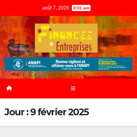
Skip
août 7, 2026
3:01 am
to
content
Jour :
9 février 2025