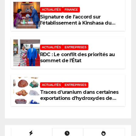
ACTUALITÉS
FINANCE
Signature de l’accord sur
l’établissement à Kinshasa du
bureau-pays de l’Agence de
développement de l’Union
africaine–Nouveau Partenariat
pour le développement de
ACTUALITÉS
ENTREPRISES
l’Afrique (AUDA-NEPAD)
RDC : Le conflit des priorités au
sommet de l’État
ACTUALITÉS
ENTREPRISES
Traces d’uranium dans certaines
exportations d’hydroxydes de
cobalt : Mise au point du
Gouvernement