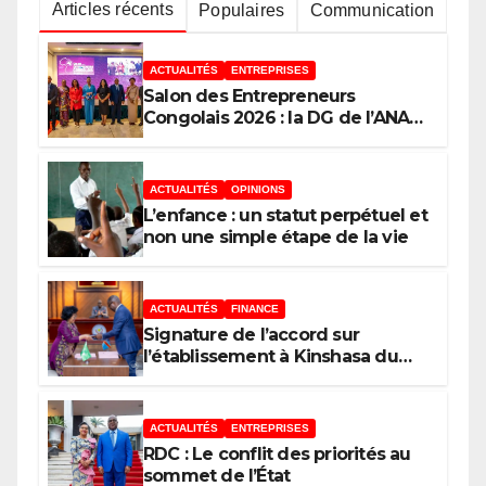
Articles récents
Populaires
Communication
ACTUALITÉS
ENTREPRISES
Salon des Entrepreneurs
Congolais 2026 : la DG de l’ANAPI
Rachel PUNGU mobilise les
investisseurs autour de
l’ambition d’une RDC, destination
ACTUALITÉS
OPINIONS
phare de l’investissement en
L’enfance : un statut perpétuel et
Afrique
non une simple étape de la vie
ACTUALITÉS
FINANCE
Signature de l’accord sur
l’établissement à Kinshasa du
bureau-pays de l’Agence de
développement de l’Union
africaine–Nouveau Partenariat
ACTUALITÉS
ENTREPRISES
pour le développement de
RDC : Le conflit des priorités au
l’Afrique (AUDA-NEPAD)
sommet de l’État