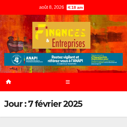
Skip
août 8, 2026
4:18 am
to
content
Jour :
7 février 2025