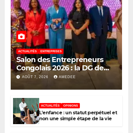
ACTUALITÉS
ENTREPRISES
Salon des Entrepreneurs
Congolais 2026 : la DG de
l’ANAPI Rachel PUNGU
AOÛT 7, 2026
AMEDEE
mobilise les investisseurs
autour de l’ambition d’une
RDC, destination phare de
ACTUALITÉS
OPINIONS
l’investissement en Afrique
L’enfance : un statut perpétuel et
non une simple étape de la vie