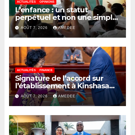
ACTUALITÉS
OPINIONS
L’enfance : un statut
perpétuel et non une simple
étape de la vie
AOÛT 7, 2026
AMEDEE
ACTUALITÉS
FINANCE
Signature de l’accord sur
l’établissement à Kinshasa
du bureau-pays de l’Agence
AOÛT 7, 2026
AMEDEE
de développement de
l’Union africaine–Nouveau
Partenariat pour le
développement de l’Afrique
(AUDA-NEPAD)