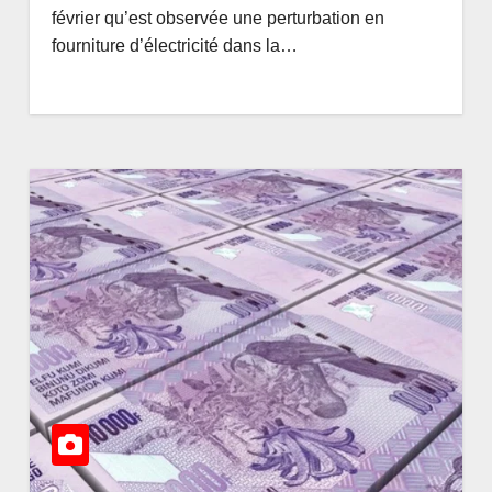
26 : la
une simple étape
DEE
AOÛT 7, 2026
AMEDEE
février qu’est observée une perturbation en
API
la vie
fourniture d’électricité dans la…
NGU
s
rs autour
on d’une
ation
ement en