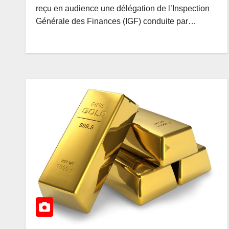
Congolais 20
AOÛT 7, 2026
AME
reçu en audience une délégation de l’Inspection
DG de l’AN
Générale des Finances (IGF) conduite par…
Rachel PU
mobilise le
investisseu
de l’ambiti
RDC, destin
phare de
l’investiss
Afrique