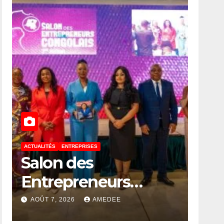
ACTUALITÉS
ENTREPRISES
Salon des
Entrepreneurs
Congolais 2026 : la
AOÛT 7, 2026
AMEDEE
DG de l’ANAPI