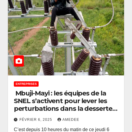
ENTREPRISES
Mbuji-Mayi : les équipes de la
SNEL s’activent pour lever les
ACTUALITÉS
OPINIONS
perturbations dans la desserte
L’enfance : un sta
en électricité
urs
perpétuel et non
FÉVRIER 6, 2025
AMEDEE
C’est depuis 10 heures du matin de ce jeudi 6