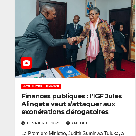
ACTUALITÉS
FINANCE
Finances publiques : l’IGF Jules
Alingete veut s’attaquer aux
ACTUALITÉS
ENTREPRISES
exonérations dérogatoires
Salon des
Entreprene
FÉVRIER 6, 2025
AMEDEE
La Première Ministre, Judith Suminwa Tuluka, a