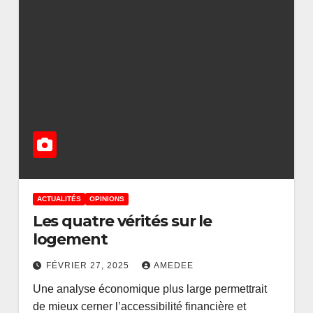
ACTUALITÉS
OPINIONS
Les quatre vérités sur le
logement
ACTUALITÉS
FINANCE
Signature de
FÉVRIER 27, 2025
AMEDEE
l’accord sur
Une analyse économique plus large permettrait
de mieux cerner l’accessibilité financière et