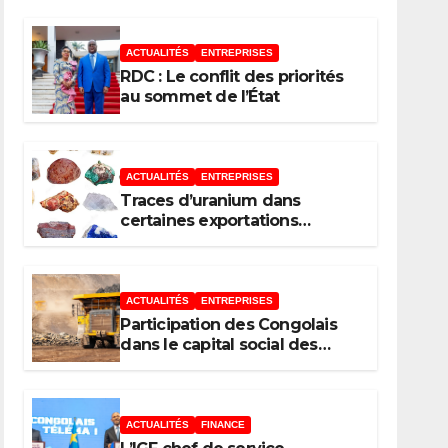
pays de l’Agence de
ACTUALITÉS
ENTREPRISES
développement de
RDC : Le conflit des priorités
l’Union africaine–
au sommet de l’État
Nouveau Partenariat
pour le
ACTUALITÉS
ENTREPRISES
Traces d’uranium dans
développement de
certaines exportations
d’hydroxydes de cobalt : Mise
l’Afrique (AUDA-
au point du Gouvernement
NEPAD)
ACTUALITÉS
ENTREPRISES
Participation des Congolais
dans le capital social des
sociétés minières : Voici les 5
questions que le Décret
attendu devra trancher
ACTUALITÉS
FINANCE