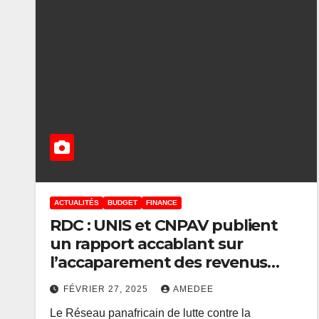
ACTUALITÉS
BUDGET
FINANCE
RDC : UNIS et CNPAV publient
un rapport accablant sur
l’accaparement des revenus
publics par l’élite politique
FÉVRIER 27, 2025
AMEDEE
Le Réseau panafricain de lutte contre la