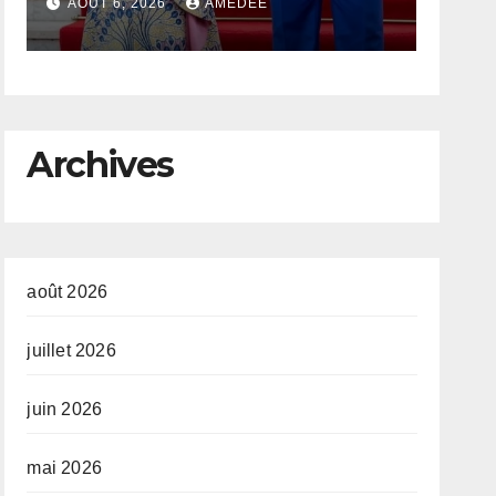
de l’État
expo
AOÛT 6, 2026
AMEDEE
AOÛT 6,
d’hy
cobal
poin
Archives
Gouv
août 2026
juillet 2026
juin 2026
mai 2026