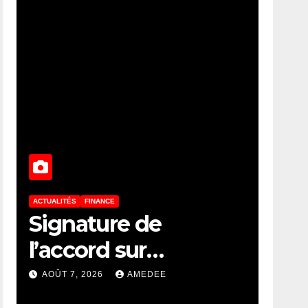
ACTUALITÉS
FINANCE
Signature de
l’accord sur
l’établissement à
AOÛT 7, 2026
AMEDEE
Kinshasa du bureau-