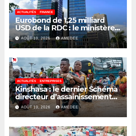
ACTUALITÉS
FINANCE
Eurobond de 1,25 milliard
USD de la RDC : le ministère
des Finances répond au
AOÛT 10, 2026
AMEDEE
député Flory Mapamboli
ACTUALITÉS
ENTREPRISES
Kinshasa : le dernier Schéma
directeur d’assainissement
date de 1967, un héritage des
AOÛT 10, 2026
AMEDEE
Belges