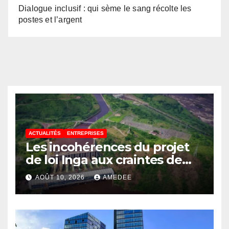
Dialogue inclusif : qui sème le sang récolte les
postes et l’argent
ACTUALITÉS
ENTREPRISES
Les incohérences du projet
de loi Inga aux craintes de
création d’une zone
AOÛT 10, 2026
AMEDEE
d’exception au Kongo
Central, le scepticisme du
législateur Congolais !