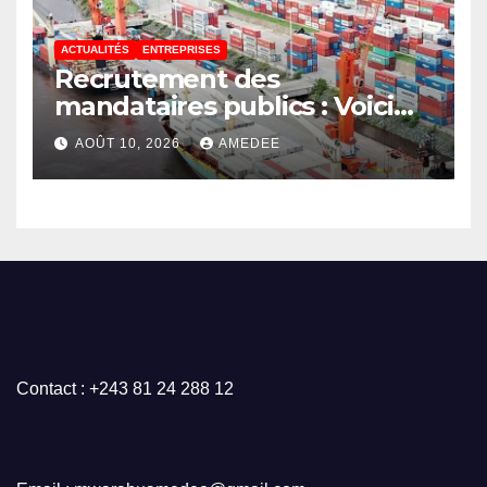
ACTUALITÉS
ENTREPRISES
Recrutement des
mandataires publics : Voici
comment devrait procéder
AOÛT 10, 2026
AMEDEE
un État moderne
Contact : +243 81 24 288 12