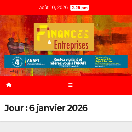
Skip
août 10, 2026
2:29 pm
to
content
Jour :
6 janvier 2026