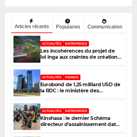
Articles récents
Populaires
Communication
ACTUALITÉS
ENTREPRISES
Les incohérences du projet de
loi Inga aux craintes de création
d’une zone d’exception au
Kongo Central, le scepticisme du
législateur Congolais !
ACTUALITÉS
FINANCE
Eurobond de 1,25 milliard USD de
la RDC : le ministère des
Finances répond au député Flory
Mapamboli
ACTUALITÉS
ENTREPRISES
Kinshasa : le dernier Schéma
directeur d’assainissement date
de 1967, un héritage des Belges