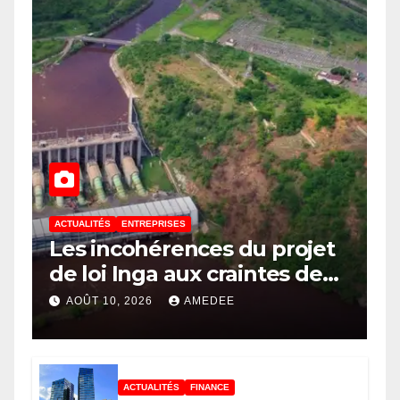
ACTUALITÉS
ENTREPRISES
Les incohérences du projet
de loi Inga aux craintes de
création d’une zone
AOÛT 10, 2026
AMEDEE
d’exception au Kongo
Central, le scepticisme du
législateur Congolais !
ACTUALITÉS
FINANCE