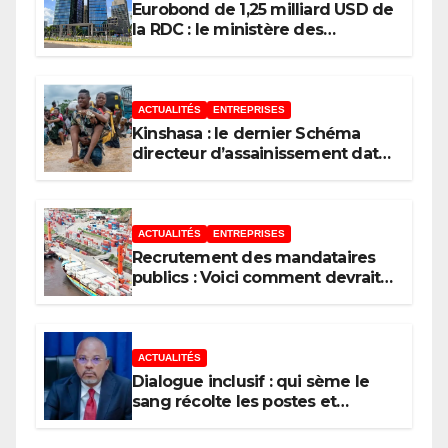
Eurobond de 1,25 milliard USD de
la RDC : le ministère des
Finances répond au député Flory
Mapamboli
ACTUALITÉS
ENTREPRISES
Kinshasa : le dernier Schéma
directeur d’assainissement date
de 1967, un héritage des Belges
ACTUALITÉS
ENTREPRISES
Recrutement des mandataires
publics : Voici comment devrait
procéder un État moderne
ACTUALITÉS
Dialogue inclusif : qui sème le
sang récolte les postes et
l’argent