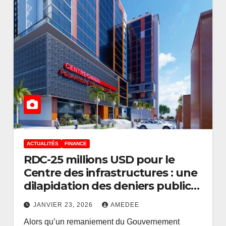
ACTUALITÉS
FINANCE
RDC-25 millions USD pour le
Centre des infrastructures : une
ACTUALITÉS
ENTREPRISES
dilapidation des deniers publics,
de
RDC : Le conflit d
…du « Matalana », du
priorités au som
JANVIER 23, 2026
AMEDEE
« Ngelingeli »
Alors qu’un remaniement du Gouvernement