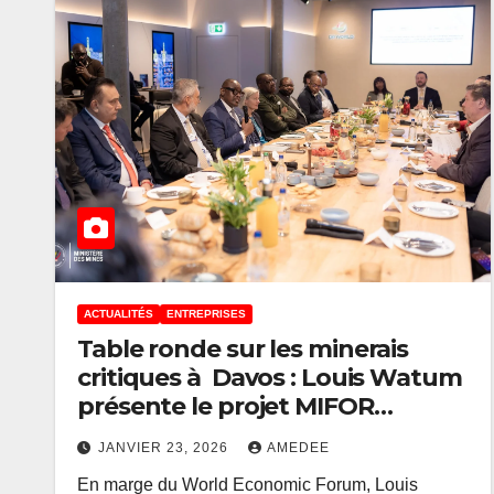
ACTUALITÉS
ENTREPRISES
Table ronde sur les minerais
critiques à Davos : Louis Watum
ACTUALITÉS
FINANCE
présente le projet MIFOR
Signature 
comme un exemple
l’accord sur
JANVIER 23, 2026
AMEDEE
emblématique de la nouvelle
En marge du World Economic Forum, Louis
vision de la RDC fondée sur