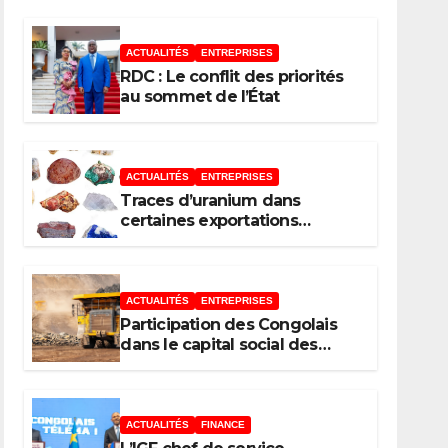
pays de l’Agence de
ACTUALITÉS
ENTREPRISES
développement de
RDC : Le conflit des priorités
l’Union africaine–
au sommet de l’État
Nouveau Partenariat
pour le
ACTUALITÉS
ENTREPRISES
Traces d’uranium dans
développement de
certaines exportations
d’hydroxydes de cobalt : Mise
l’Afrique (AUDA-
au point du Gouvernement
NEPAD)
ACTUALITÉS
ENTREPRISES
Participation des Congolais
dans le capital social des
sociétés minières : Voici les 5
questions que le Décret
attendu devra trancher
ACTUALITÉS
FINANCE