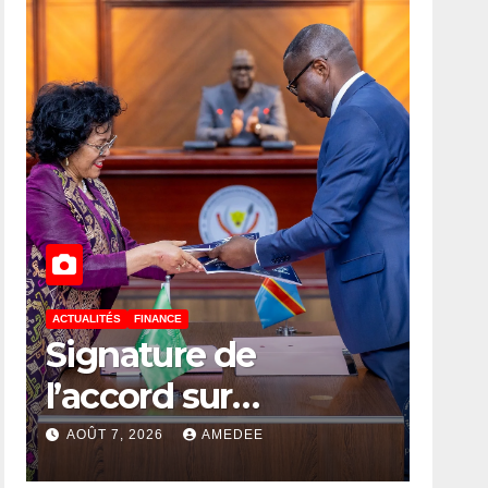
ACTUALITÉS
FINANCE
Signature de
l’accord sur
l’établissement à
AOÛT 7, 2026
AMEDEE
Kinshasa du bureau-