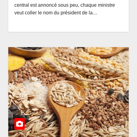
ment à
de l’État
EDEE
AOÛT 6, 2026
AMEDEE
central est annoncé sous peu, chaque ministre
u bureau-
veut coller le nom du président de la…
Agence de
ment de
icaine–
rtenariat
ment de
AUDA-