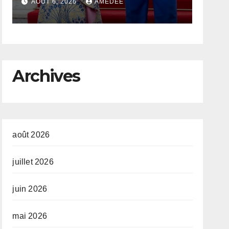
exportations
AOÛT 6, 2026
AMEDEE
d’hydroxydes de
cobalt : Mise au
point du
Archives
Gouvernement
août 2026
juillet 2026
juin 2026
mai 2026