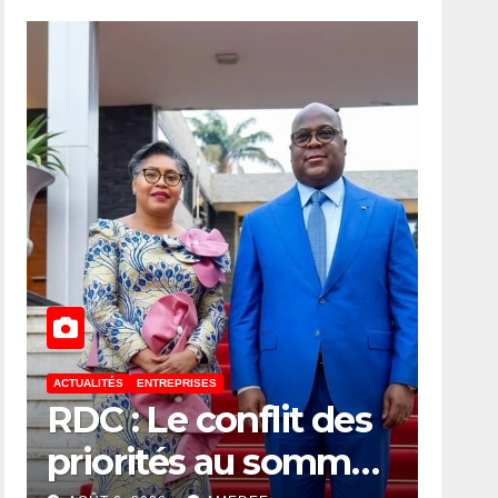
ACTUALITÉS
ENTREPRISES
es
Traces d’uranium
met
dans certaines