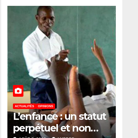
ACTUALITÉS
OPINIONS
ACTUALITÉS
FIN
L’enfance : un statut
Signat
perpétuel et non
l’accor