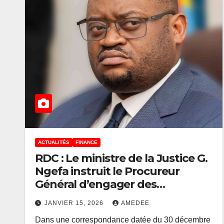
ACTUALITÉS
FINANCE
RDC : Le ministre de la Justice G.
Ngefa instruit le Procureur
Général d’engager des
poursuites judiciaires contre
JANVIER 15, 2026
AMEDEE
deux collaborateurs de Doudou
Dans une correspondance datée du 30 décembre
Fwamba