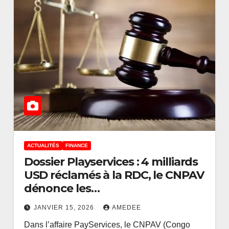
ACTUALITÉS
FINANCE
Dossier Playservices : 4 milliards
USD réclamés à la RDC, le CNPAV
ACTUALITÉS
ENTREPRISES
dénonce les
Salon des
dysfonctionnements
Entrepreneurs
JANVIER 15, 2026
AMEDEE
institutionnels congolais
Dans l’affaire PayServices, le CNPAV (Congo