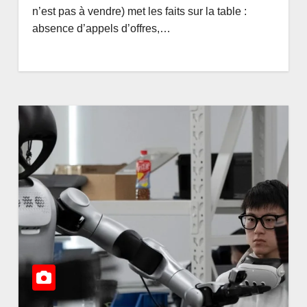
Congolais 2026 : la
AOÛT 7, 2026
AMEDEE
n’est pas à vendre) met les faits sur la table :
DG de l’ANAPI
absence d’appels d’offres,…
Rachel PUNGU
mobilise les
investisseurs autour
de l’ambition d’une
RDC, destination
phare de
l’investissement en
Afrique