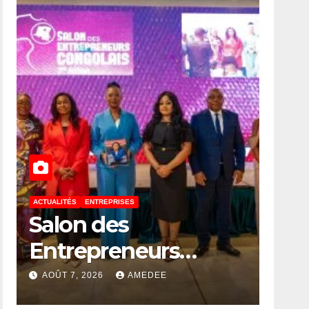
ACTUALITÉS
ENTREPRISES
Salon des
Entrepreneurs
Congolais 2026 : la
AOÛT 7, 2026
AMEDEE
DG de l’ANAPI