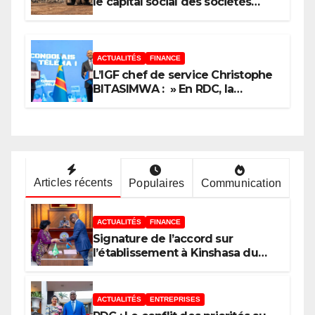
le capital social des sociétés
minières : Voici les 5 questions
que le Décret attendu devra
trancher
ACTUALITÉS
FINANCE
L’IGF chef de service Christophe
BITASIMWA : » En RDC, la
tendance est à la fraude, au
détournement, à la corruption »
Articles récents
Populaires
Communication
ACTUALITÉS
FINANCE
Signature de l’accord sur
l’établissement à Kinshasa du
bureau-pays de l’Agence de
développement de l’Union
africaine–Nouveau Partenariat
ACTUALITÉS
ENTREPRISES
pour le développement de