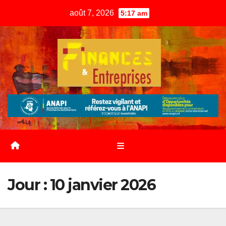
Skip
août 7, 2026
5:17 am
to
content
Jour :
10 janvier 2026