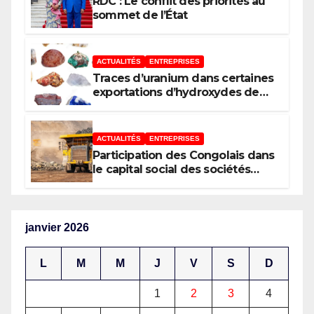
RDC : Le conflit des priorités au
l’Afrique (AUDA-NEPAD)
sommet de l’État
ACTUALITÉS
ENTREPRISES
Traces d’uranium dans certaines
exportations d’hydroxydes de
cobalt : Mise au point du
Gouvernement
ACTUALITÉS
ENTREPRISES
Participation des Congolais dans
le capital social des sociétés
minières : Voici les 5 questions
que le Décret attendu devra
trancher
janvier 2026
L
M
M
J
V
S
D
1
2
3
4