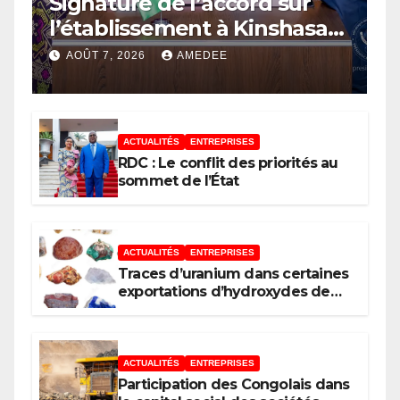
Signature de l’accord sur
l’établissement à Kinshasa
du bureau-pays de l’Agence
AOÛT 7, 2026
AMEDEE
de développement de
l’Union africaine–Nouveau
Partenariat pour le
ACTUALITÉS
ENTREPRISES
développement de l’Afrique
RDC : Le conflit des priorités au
(AUDA-NEPAD)
sommet de l’État
ACTUALITÉS
ENTREPRISES
Traces d’uranium dans certaines
exportations d’hydroxydes de
cobalt : Mise au point du
Gouvernement
ACTUALITÉS
ENTREPRISES
Participation des Congolais dans