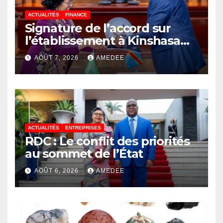
ACTUALITÉS
FINANCE
Signature de l’accord sur
l’établissement à Kinshasa
du bureau-pays de l’Agence
AOÛT 7, 2026
AMEDEE
de développement de
l’Union africaine–Nouveau
Partenariat pour le
développement de l’Afrique
(AUDA-NEPAD)
ACTUALITÉS
ENTREPRISES
RDC : Le conflit des priorités
au sommet de l’État
AOÛT 6, 2026
AMEDEE