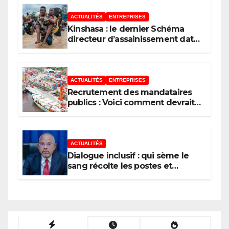
ACTUALITÉS
ENTREPRISES
Kinshasa : le dernier Schéma
directeur d’assainissement date
de 1967, un héritage des Belges
ACTUALITÉS
ENTREPRISES
Recrutement des mandataires
publics : Voici comment devrait
procéder un État moderne
ACTUALITÉS
Dialogue inclusif : qui sème le
sang récolte les postes et
l’argent