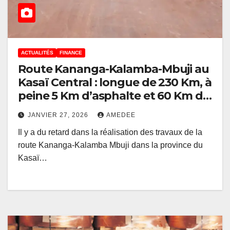
ACTUALITÉS
FINANCE
Route Kananga-Kalamba-Mbuji au
Kasaï Central : longue de 230 Km, à
peine 5 Km d’asphalte et 60 Km de
pose de la couche de fondation
JANVIER 27, 2026
AMEDEE
Il y a du retard dans la réalisation des travaux de la
route Kananga-Kalamba Mbuji dans la province du
Kasaï…