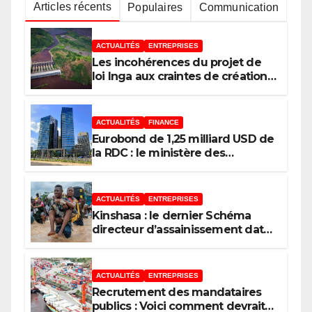
Articles récents
Populaires
Communication
ACTUALITÉS
ENTREPRISES
Les incohérences du projet de
loi Inga aux craintes de création
d’une zone d’exception au
Kongo Central, le scepticisme du
législateur Congolais !
ACTUALITÉS
FINANCE
Eurobond de 1,25 milliard USD de
la RDC : le ministère des
Finances répond au député Flory
Mapamboli
ACTUALITÉS
ENTREPRISES
Kinshasa : le dernier Schéma
directeur d’assainissement date
de 1967, un héritage des Belges
ACTUALITÉS
ENTREPRISES
Recrutement des mandataires
publics : Voici comment devrait