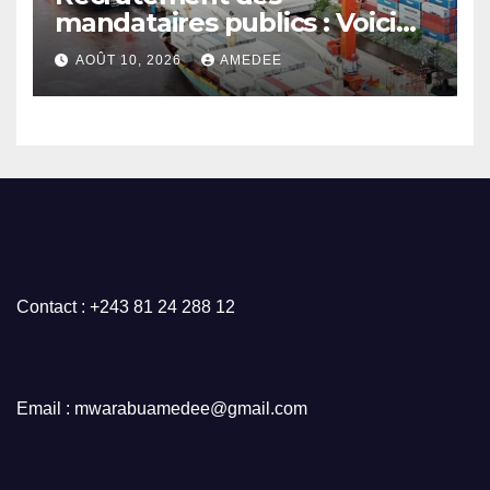
mandataires publics : Voici
comment devrait procéder
AOÛT 10, 2026
AMEDEE
un État moderne
Contact : +243 81 24 288 12
Email : mwarabuamedee@gmail.com