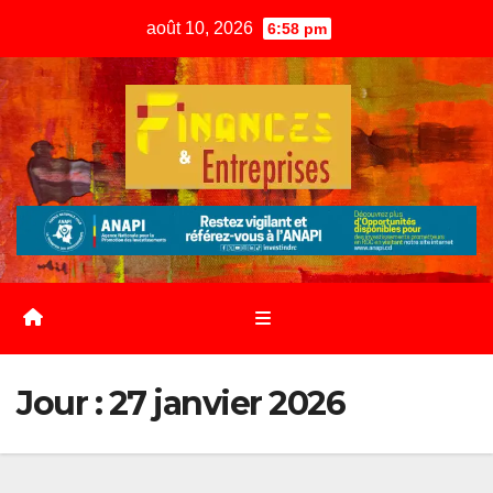
Skip
août 10, 2026
6:58 pm
to
content
Jour :
27 janvier 2026