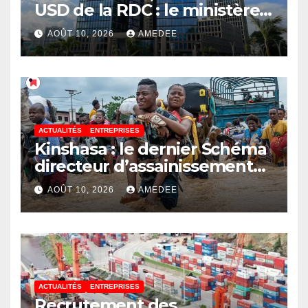
USD de la RDC : le ministère
des Finances répond au
AOÛT 10, 2026
AMEDEE
député Flory Mapamboli
ACTUALITÉS
ENTREPRISES
Kinshasa : le dernier Schéma
directeur d’assainissement
date de 1967, un héritage des
AOÛT 10, 2026
AMEDEE
Belges
ACTUALITÉS
ENTREPRISES
Recrutement des