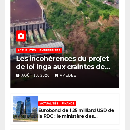
ACTUALITÉS
ENTREPRISES
Les incohérences du projet
de loi Inga aux craintes de
création d’une zone
AOÛT 10, 2026
AMEDEE
d’exception au Kongo
Central, le scepticisme du
législateur Congolais !
ACTUALITÉS
FINANCE
Eurobond de 1,25 milliard USD de
la RDC : le ministère des
Finances répond au député Flory
Mapamboli