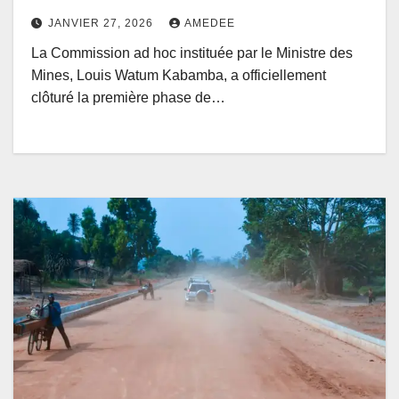
de la Commission ad hoc instituée
JANVIER 27, 2026
AMEDEE
par Louis Watum adopté à
La Commission ad hoc instituée par le Ministre des
l’unanimité
Mines, Louis Watum Kabamba, a officiellement
clôturé la première phase de…