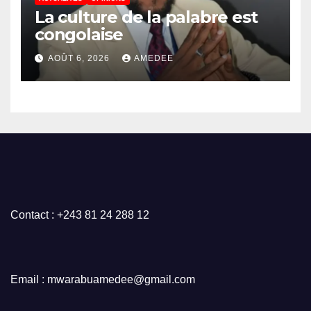
Mulumba
La culture de la palabre est
congolaise
AOÛT 6, 2026
AMEDEE
Contact : +243 81 24 288 12
Email : mwarabuamedee@gmail.com