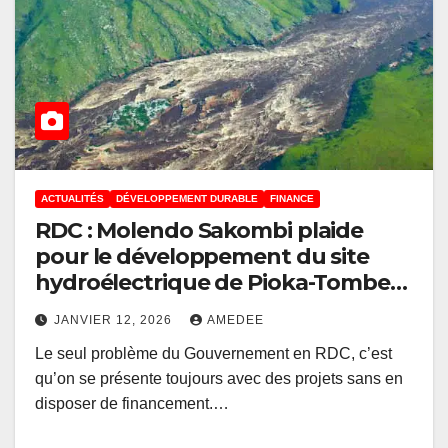
ACTUALITÉS
DÉVELOPPEMENT DURABLE
FINANCE
RDC : Molendo Sakombi plaide
pour le développement du site
hydroélectrique de Pioka-Tombe
d’une capacité de 6.450 MW
JANVIER 12, 2026
AMEDEE
Le seul problème du Gouvernement en RDC, c’est
qu’on se présente toujours avec des projets sans en
disposer de financement.…