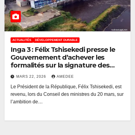
ACTUALITÉS
DÉVELOPPEMENT DURABLE
Inga 3 : Félix Tshisekedi presse le
Gouvernement d’achever les
formalités sur la signature des
protocoles afin d’accélérer le
MARS 22, 2026
AMEDEE
décaissement des fonds par la
Le Président de la République, Félix Tshisekedi, est
Banque mondiale
revenu, lors du Conseil des ministres du 20 mars, sur
l’ambition de…