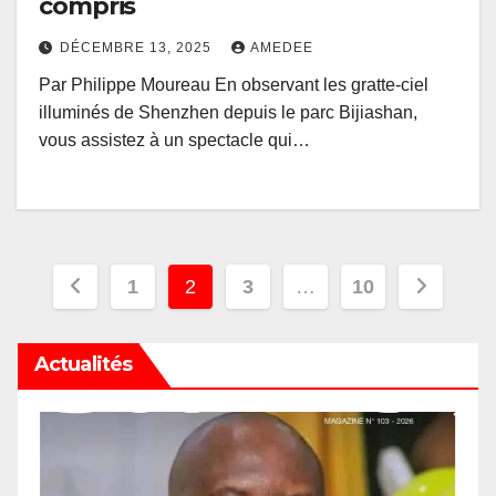
compris
DÉCEMBRE 13, 2025
AMEDEE
Par Philippe Moureau En observant les gratte-ciel
illuminés de Shenzhen depuis le parc Bijiashan,
vous assistez à un spectacle qui…
Pagination
1
2
3
…
10
des
Actualités
publications