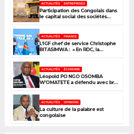
ACTUALITÉS
ENTREPRISES
Participation des Congolais dans
le capital social des sociétés
minières : Voici les 5 questions
que le Décret attendu devra
trancher
ACTUALITÉS
FINANCE
L’IGF chef de service Christophe
BITASIMWA : » En RDC, la
tendance est à la fraude, au
détournement, à la corruption »
ACTUALITÉS
ÉCONOMIE
Léopold PO NGO OSOMBA
W’OMATETE a défendu avec brio
sa thèse intitulée « Analyse de la
pauvreté et de l’accessibilité des
ménages aux biens et services
ACTUALITÉS
OPINIONS
sociaux de base dans la Ville
La culture de la palabre est
Province de Kinshasa », devant
congolaise
le jury conduit par le Prof. Mabi
Mulumba