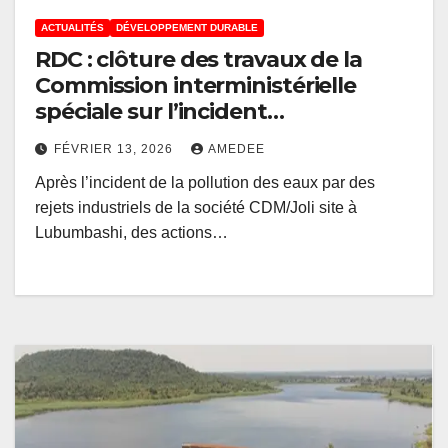
ACTUALITÉS
DÉVELOPPEMENT DURABLE
RDC : clôture des travaux de la
Commission interministérielle
spéciale sur l’incident
environnemental de la société
FÉVRIER 13, 2026
AMEDEE
CDM/Joli site à Lubumbashi
Après l’incident de la pollution des eaux par des
rejets industriels de la société CDM/Joli site à
Lubumbashi, des actions…