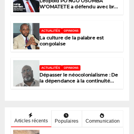
Léopold PO NGO OSOMBA
W’OMATETE a défendu avec brio
sa thèse intitulée « Analyse de la
pauvreté et de l’accessibilité des
ménages aux biens et services
sociaux de base dans la Ville
ACTUALITÉS
OPINIONS
Province de Kinshasa », devant
La culture de la palabre est
le jury conduit par le Prof. Mabi
congolaise
Mulumba
ACTUALITÉS
OPINIONS
Dépasser le néocolonialisme : De
la dépendance à la continuité
souveraine
Articles récents
Populaires
Communication