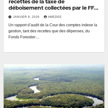
recettes de la taxe de
déboisement collectées par le FFN
entre 2021 et 2024, à peine 4,9
JANVIER 8, 2026
AMEDEE
millions USD utilisés pour la
Un rapport d’audit de la Cour des comptes indexe la
reconstitution du capital forestier
gestion, tant des recettes que des dépenses, du
(Rapport Cour des comptes)
Fonds Forestier…