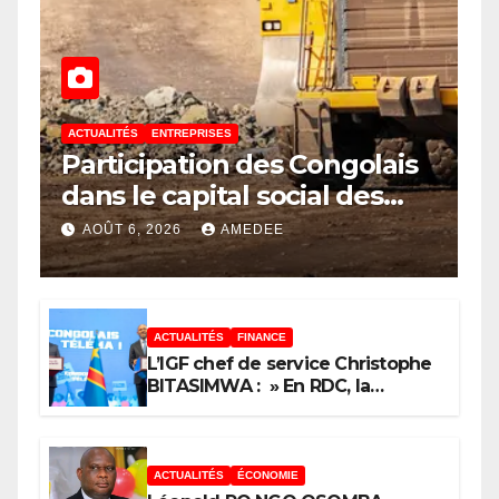
ACTUALITÉS
ENTREPRISES
Participation des Congolais
dans le capital social des
sociétés minières : Voici les 5
AOÛT 6, 2026
AMEDEE
questions que le Décret
attendu devra trancher
ACTUALITÉS
FINANCE
L’IGF chef de service Christophe
BITASIMWA : » En RDC, la
tendance est à la fraude, au
détournement, à la corruption »
ACTUALITÉS
ÉCONOMIE