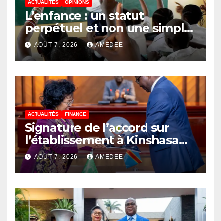
ACTUALITÉS
OPINIONS
L’enfance : un statut
perpétuel et non une simple
étape de la vie
AOÛT 7, 2026
AMEDEE
ACTUALITÉS
FINANCE
Signature de l’accord sur
l’établissement à Kinshasa
du bureau-pays de l’Agence
AOÛT 7, 2026
AMEDEE
de développement de
l’Union africaine–Nouveau
Partenariat pour le
développement de l’Afrique
(AUDA-NEPAD)