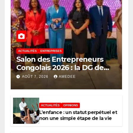
ACTUALITÉS
ENTREPRISES
Salon des Entrepreneurs
Congolais 2026 : la DG de
l’ANAPI Rachel PUNGU
AOÛT 7, 2026
AMEDEE
mobilise les investisseurs
autour de l’ambition d’une
RDC, destination phare de
ACTUALITÉS
OPINIONS
l’investissement en Afrique
L’enfance : un statut perpétuel et
non une simple étape de la vie