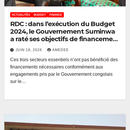
ACTUALITÉS
BUDGET
FINANCE
RDC : dans l’exécution du Budget
2024, le Gouvernement Suminwa
a raté ses objectifs de financement
sur la Santé, l’Education et
JUIN 18, 2026
AMEDEE
l’Agriculture (Cour des comptes)
Ces trois secteurs essentiels n’ont pas bénéficié des
financements nécessaires conformément aux
engagements pris par le Gouvernement congolais
sur le…