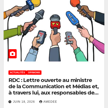
ACTUALITÉS
OPINIONS
RDC : Lettre ouverte au ministre
de la Communication et Médias et,
à travers lui, aux responsables des
médias audiovisuels publics et
JUIN 18, 2026
AMEDEE
privés