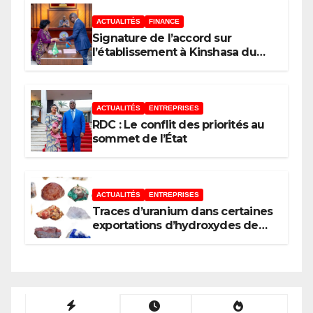
ACTUALITÉS
FINANCE
Signature de l’accord sur
l’établissement à Kinshasa du
bureau-pays de l’Agence de
développement de l’Union
africaine–Nouveau Partenariat
pour le développement de
ACTUALITÉS
ENTREPRISES
l’Afrique (AUDA-NEPAD)
RDC : Le conflit des priorités au
sommet de l’État
ACTUALITÉS
ENTREPRISES
Traces d’uranium dans certaines
exportations d’hydroxydes de
cobalt : Mise au point du
Gouvernement