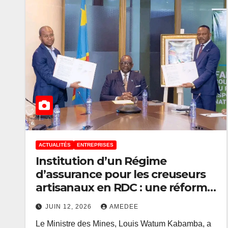
ACTUALITÉS
ENTREPRISES
Institution d’un Régime
d’assurance pour les creuseurs
ACTUALITÉS
FINANCE
artisanaux en RDC : une réforme
L’IGF chef de 
historique à l’actif de Louis
Christophe
JUIN 12, 2026
AMEDEE
Watum
Le Ministre des Mines, Louis Watum Kabamba, a