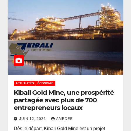
ACTUALITÉS
ÉCONOMIE
Kibali Gold Mine, une prospérité
partagée avec plus de 700
ACTUALITÉS
ÉCONOMIE
entrepreneurs locaux
service
Léopold PO NGO
OSOMBA
JUIN 12, 2026
AMEDEE
Dès le départ, Kibali Gold Mine est un projet