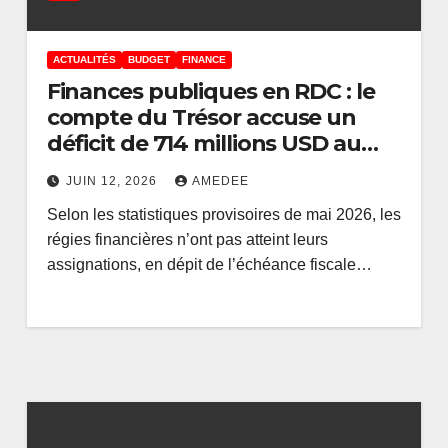
Prof. Mabi
Mulumba
ACTUALITÉS
BUDGET
FINANCE
Finances publiques en RDC : le
compte du Trésor accuse un
déficit de 714 millions USD au
mois de mai 2026 malgré
JUIN 12, 2026
AMEDEE
l’échéance fiscale
Selon les statistiques provisoires de mai 2026, les
régies financières n’ont pas atteint leurs
assignations, en dépit de l’échéance fiscale…