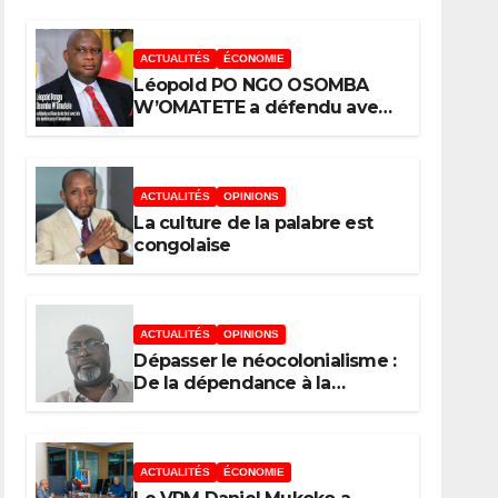
à la fraude, au
ACTUALITÉS
ÉCONOMIE
détournement, à la
Léopold PO NGO OSOMBA
corruption »
W’OMATETE a défendu avec
brio sa thèse intitulée «
Analyse de la pauvreté et de
l’accessibilité des ménages
aux biens et services sociaux
ACTUALITÉS
OPINIONS
de base dans la Ville Province
La culture de la palabre est
de Kinshasa », devant le jury
congolaise
conduit par le Prof. Mabi
Mulumba
ACTUALITÉS
OPINIONS
Dépasser le néocolonialisme :
De la dépendance à la
continuité souveraine
ACTUALITÉS
ÉCONOMIE