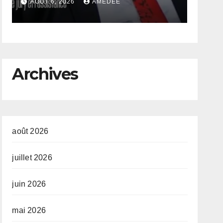
congolaise
la 
AOÛT 6, 2026
AMEDEE
AOÛ
a
con
so
Archives
août 2026
juillet 2026
juin 2026
e
mai 2026