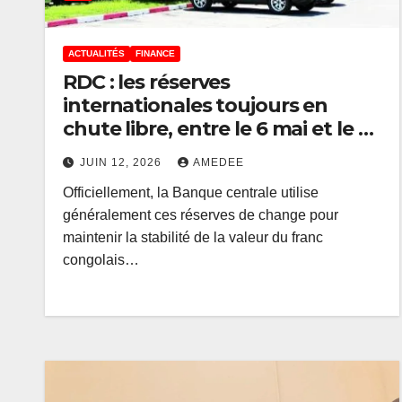
ACTUALITÉS
FINANCE
RDC : les réserves
internationales toujours en
chute libre, entre le 6 mai et le 3
juin 2026 une baisse cumulée de
JUIN 12, 2026
AMEDEE
552 millions USD
Officiellement, la Banque centrale utilise
généralement ces réserves de change pour
maintenir la stabilité de la valeur du franc
congolais…