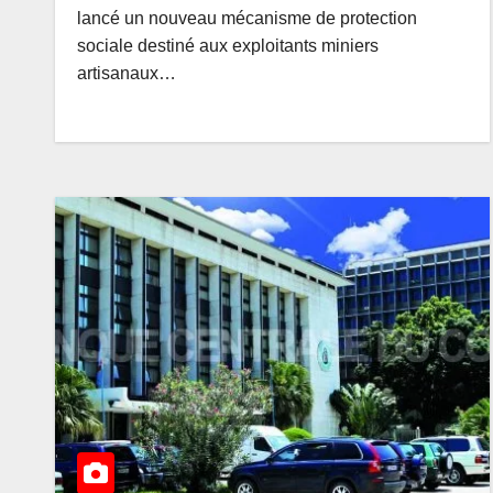
BITASIMWA : 
AOÛT 6, 2026
AMEDEE
lancé un nouveau mécanisme de protection
RDC, la tenda
sociale destiné aux exploitants miniers
artisanaux…
à la fraude, au
détournement,
corruption »